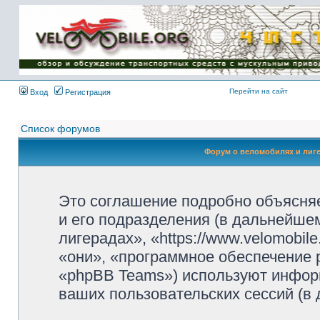
Имя пользователя:
Пароль:
{ LOG_ME_IN_SHORT
}
Перейти на сайт
Вход
Регистрация
Список форумов
Форум о веломобилях и лиг
Это соглашение подробно объясняе
и его подразделения (в дальнейше
лигерадах», «https://www.velomobil
«они», «программное обеспечение 
«phpBB Teams») используют инфор
ваших пользовательских сессий (