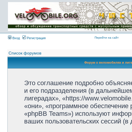
Имя пользователя:
Пароль:
{ LOG_ME_IN_SHORT
}
Перейти на сайт
Вход
Регистрация
Список форумов
Форум о веломобилях и лиг
Это соглашение подробно объясняе
и его подразделения (в дальнейше
лигерадах», «https://www.velomobil
«они», «программное обеспечение 
«phpBB Teams») используют инфор
ваших пользовательских сессий (