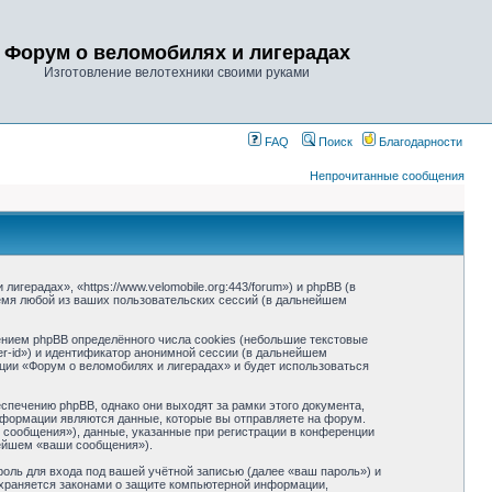
Форум о веломобилях и лигерадах
Изготовление велотехники своими руками
FAQ
Поиск
Благодарности
Непрочитанные сообщения
герадах», «https://www.velomobile.org:443/forum») и phpBB (в
мя любой из ваших пользовательских сессий (в дальнейшем
нием phpBB определённого числа cookies (небольшие текстовые
r-id») и идентификатор анонимной сессии (в дальнейшем
ции «Форум о веломобилях и лигерадах» и будет использоваться
печению phpBB, однако они выходят за рамки этого документа,
формации являются данные, которые вы отправляете на форум.
сообщения»), данные, указанные при регистрации в конференции
нейшем «ваши сообщения»).
оль для входа под вашей учётной записью (далее «ваш пароль») и
охраняется законами о защите компьютерной информации,