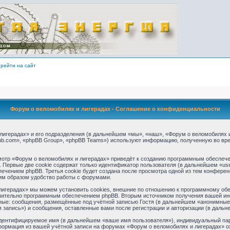
рейти на сайт
Форум о веломобилях и лигерадах - Соглашение о конфиденциальности
игерадах» и его подразделения (в дальнейшем «мы», «наш», «Форум о веломобилях и ли
b.com», «phpBB Group», «phpBB Teams») используют информацию, полученную во вре
отр «Форум о веломобилях и лигерадах» приведёт к созданию программным обеспече
 Первые две cookie содержат только идентификатор пользователя (в дальнейшем «use
ечением phpBB. Третья cookie будет создана после просмотра одной из тем конферен
им образом удобство работы с форумами.
игерадах» мы можем установить cookies, внешние по отношению к программному обес
ючительно программным обеспечением phpBB. Вторым источником получения вашей ин
ные: сообщения, размещённые под учётной записью Гостя (в дальнейшем «анонимные 
 запись») и сообщения, оставленные вами после регистрации и авторизации (в даль
идентифицируемое имя (в дальнейшем «ваше имя пользователя»), индивидуальный пар
нформация из вашей учётной записи на форумах «Форум о веломобилях и лигерадах» 