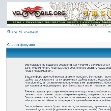
Имя пользователя:
Пароль:
{ LOG_ME_IN_SHORT
}
Пе
Вход
Регистрация
Список форумов
Это соглашение подробно объясняет, как «Форум о веломобилях и л
дальнейшем «они», «программное обеспечение phpBB», «www.phpb
«ваша информация»).
Ваша информация собирается двумя способами. Во-первых, просм
файлы, загружаемые в папку временных файлов вашего браузера).
«session-id»), автоматически присвоенные вам программным обесп
для хранения информации о прочтённых вами темах, повышая так
Также во время просмотра конференции «Форум о веломобилях и л
целью которого является рассмотрение страниц, созданных искл
Этими данными могут быть, но не исчерпываются, следующие дан
«Форум о веломобилях и лигерадах» (в дальнейшем «ваша учётная
Ваша учётная запись будет содержать, как минимум, однозначно 
реальный адрес email (в дальнейшем «ваш адрес email»). Ваша и