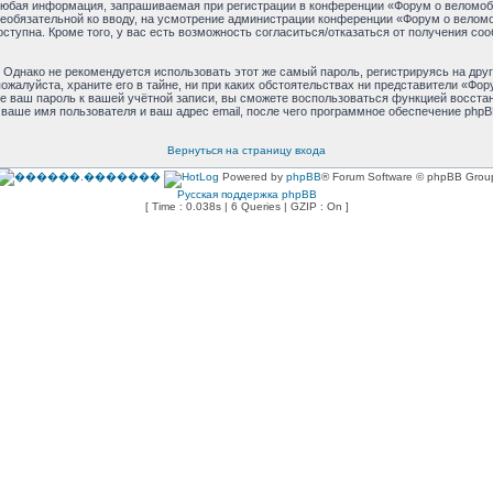
юбая информация, запрашиваемая при регистрации в конференции «Форум о веломоби
и необязательной ко вводу, на усмотрение администрации конференции «Форум о велом
оступна. Кроме того, у вас есть возможность согласиться/отказаться от получения 
днако не рекомендуется использовать этот же самый пароль, регистрируясь на друг
жалуйста, храните его в тайне, ни при каких обстоятельствах ни представители «Фору
ете ваш пароль к вашей учётной записи, вы сможете воспользоваться функцией восст
аше имя пользователя и ваш адрес email, после чего программное обеспечение phpB
Вернуться на страницу входа
Powered by
phpBB
® Forum Software © phpBB Grou
Русская поддержка phpBB
[ Time : 0.038s | 6 Queries | GZIP : On ]