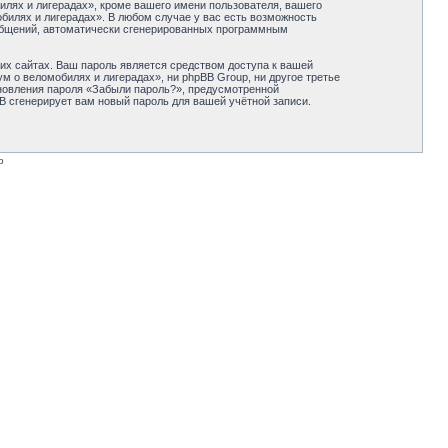
лях и лигерадах», кроме вашего имени пользователя, вашего
обилях и лигерадах». В любом случае у вас есть возможность
сообщений, автоматически сгенерированных программным
их сайтах. Ваш пароль является средством доступа к вашей
м о веломобилях и лигерадах», ни phpBB Group, ни другое третье
ановления пароля «Забыли пароль?», предусмотренной
B сгенерирует вам новый пароль для вашей учётной записи.
p