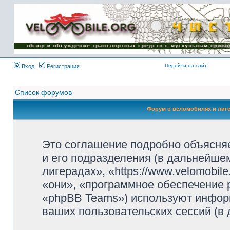
Имя пользователя:
Пароль:
{ LOG_ME_IN_SHORT
}
Перейти на сайт
Вход
Регистрация
Список форумов
Форум о веломобилях и лиг
Это соглашение подробно объясняе
и его подразделения (в дальнейше
лигерадах», «https://www.velomobil
«они», «программное обеспечение 
«phpBB Teams») используют инфор
ваших пользовательских сессий (