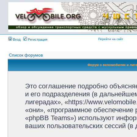
Имя пользователя:
Пароль:
{ LOG_ME_IN_SHORT
}
Перейти на сайт
Вход
Регистрация
Список форумов
Форум о веломобилях и лиг
Это соглашение подробно объясняе
и его подразделения (в дальнейше
лигерадах», «https://www.velomobil
«они», «программное обеспечение 
«phpBB Teams») используют инфор
ваших пользовательских сессий (