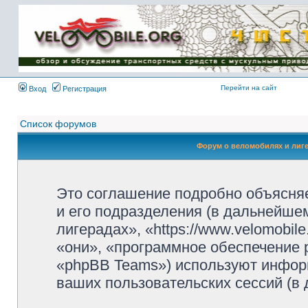
Имя пользователя:
Пароль:
{ LOG_ME_IN_SHORT
}
Перейти на сайт
Вход
Регистрация
Список форумов
Форум о веломобилях и лиг
Это соглашение подробно объясняе
и его подразделения (в дальнейше
лигерадах», «https://www.velomobil
«они», «программное обеспечение 
«phpBB Teams») используют инфор
ваших пользовательских сессий (