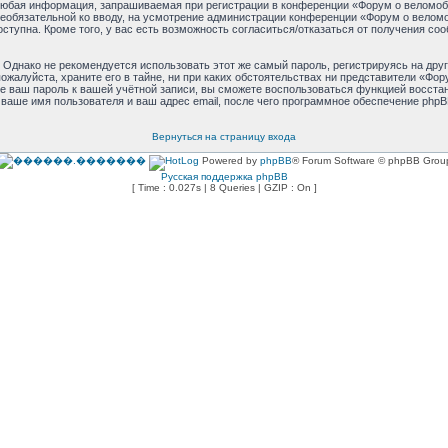
юбая информация, запрашиваемая при регистрации в конференции «Форум о веломоби
и необязательной ко вводу, на усмотрение администрации конференции «Форум о велом
оступна. Кроме того, у вас есть возможность согласиться/отказаться от получения 
днако не рекомендуется использовать этот же самый пароль, регистрируясь на друг
жалуйста, храните его в тайне, ни при каких обстоятельствах ни представители «Фору
ете ваш пароль к вашей учётной записи, вы сможете воспользоваться функцией восст
аше имя пользователя и ваш адрес email, после чего программное обеспечение phpB
Вернуться на страницу входа
Powered by
phpBB
® Forum Software © phpBB Grou
Русская поддержка phpBB
[ Time : 0.027s | 8 Queries | GZIP : On ]