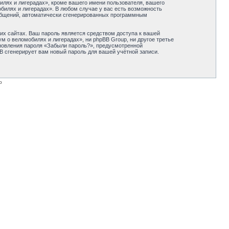
лях и лигерадах», кроме вашего имени пользователя, вашего
обилях и лигерадах». В любом случае у вас есть возможность
сообщений, автоматически сгенерированных программным
их сайтах. Ваш пароль является средством доступа к вашей
м о веломобилях и лигерадах», ни phpBB Group, ни другое третье
ановления пароля «Забыли пароль?», предусмотренной
B сгенерирует вам новый пароль для вашей учётной записи.
p