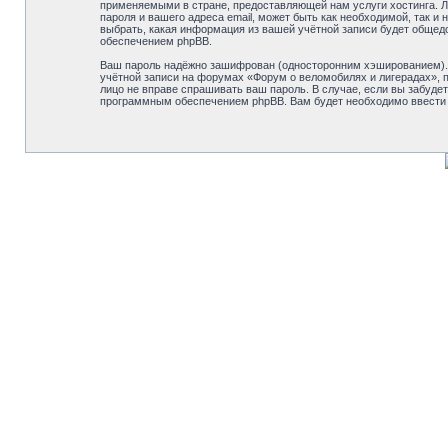
применяемыми в стране, предоставляющей нам услуги хостинга. Л
пароля и вашего адреса email, может быть как необходимой, так 
выбрать, какая информация из вашей учётной записи будет общед
обеспечением phpBB.
Ваш пароль надёжно зашифрован (односторонним хэшированием). О
учётной записи на форумах «Форум о веломобилях и лигерадах», по
лицо не вправе спрашивать ваш пароль. В случае, если вы забуд
программным обеспечением phpBB. Вам будет необходимо ввести в