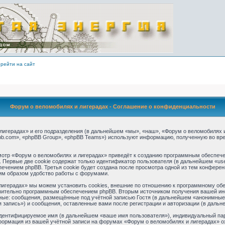
рейти на сайт
Форум о веломобилях и лигерадах - Соглашение о конфиденциальности
игерадах» и его подразделения (в дальнейшем «мы», «наш», «Форум о веломобилях и ли
b.com», «phpBB Group», «phpBB Teams») используют информацию, полученную во вре
отр «Форум о веломобилях и лигерадах» приведёт к созданию программным обеспече
 Первые две cookie содержат только идентификатор пользователя (в дальнейшем «use
ечением phpBB. Третья cookie будет создана после просмотра одной из тем конферен
им образом удобство работы с форумами.
игерадах» мы можем установить cookies, внешние по отношению к программному обес
ючительно программным обеспечением phpBB. Вторым источником получения вашей ин
ные: сообщения, размещённые под учётной записью Гостя (в дальнейшем «анонимные 
 запись») и сообщения, оставленные вами после регистрации и авторизации (в даль
идентифицируемое имя (в дальнейшем «ваше имя пользователя»), индивидуальный пар
нформация из вашей учётной записи на форумах «Форум о веломобилях и лигерадах» 