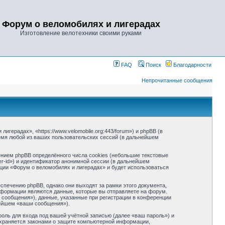
Форум о веломобилях и лигерадах
Изготовление велотехники своими руками
FAQ
Поиск
Благодарности
Непрочитанные сообщения
герадах», «https://www.velomobile.org:443/forum») и phpBB (в
мя любой из ваших пользовательских сессий (в дальнейшем
нием phpBB определённого числа cookies (небольшие текстовые
r-id») и идентификатор анонимной сессии (в дальнейшем
ции «Форум о веломобилях и лигерадах» и будет использоваться
печению phpBB, однако они выходят за рамки этого документа,
формации являются данные, которые вы отправляете на форум.
сообщения»), данные, указанные при регистрации в конференции
нейшем «ваши сообщения»).
оль для входа под вашей учётной записью (далее «ваш пароль») и
охраняется законами о защите компьютерной информации,