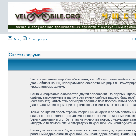
Имя пользователя:
Пароль:
{ LOG_ME_IN_SHORT
}
Пе
Вход
Регистрация
Список форумов
Это соглашение подробно объясняет, как «Форум о веломобилях и л
дальнейшем «они», «программное обеспечение phpBB», «www.phpb
«ваша информация»).
Ваша информация собирается двумя способами. Во-первых, просм
файлы, загружаемые в папку временных файлов вашего браузера).
«session-id»), автоматически присвоенные вам программным обесп
для хранения информации о прочтённых вами темах, повышая так
Также во время просмотра конференции «Форум о веломобилях и л
целью которого является рассмотрение страниц, созданных искл
Этими данными могут быть, но не исчерпываются, следующие дан
«Форум о веломобилях и лигерадах» (в дальнейшем «ваша учётная
Ваша учётная запись будет содержать, как минимум, однозначно 
реальный адрес email (в дальнейшем «ваш адрес email»). Ваша и