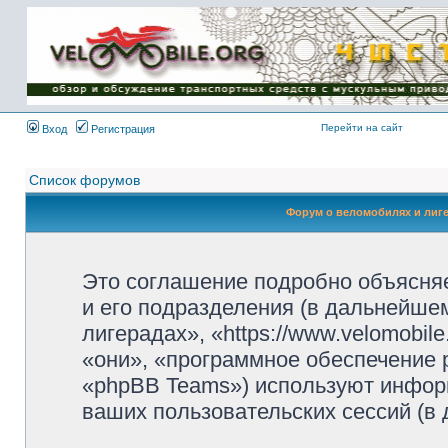
Имя пользователя:
Пароль:
{ LOG_ME_IN_SHORT
}
Перейти на сайт
Вход
Регистрация
Список форумов
Форум о веломобилях и лиг
Это соглашение подробно объясняе
и его подразделения (в дальнейше
лигерадах», «https://www.velomobil
«они», «программное обеспечение 
«phpBB Teams») используют инфор
ваших пользовательских сессий (