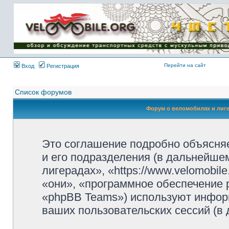
Имя пользователя:
Пароль:
{ LOG_ME_IN_SHORT
}
Перейти на сайт
Вход
Регистрация
Список форумов
Форум о веломобилях и лиг
Это соглашение подробно объясняе
и его подразделения (в дальнейше
лигерадах», «https://www.velomobil
«они», «программное обеспечение 
«phpBB Teams») используют инфор
ваших пользовательских сессий (