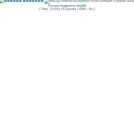
Powered by
phpBB
® Forum Software © phpBB Grou
Русская поддержка phpBB
[ Time : 0.031s | 8 Queries | GZIP : On ]