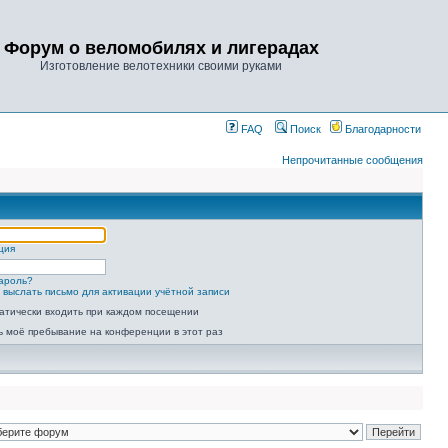
Форум о веломобилях и лигерадах
Изготовление велотехники своими руками
FAQ
Поиск
Благодарности
Непрочитанные сообщения
ция
ароль?
 выслать письмо для активации учётной записи
атически входить при каждом посещении
ь моё пребывание на конференции в этот раз