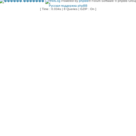
Powered by
phpBB
® Forum Software © phpBB Grou
Русская поддержка phpBB
[ Time : 0.034s | 8 Queries | GZIP : On ]