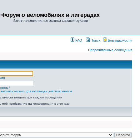
Форум о веломобилях и лигерадах
Изготовление велотехники своими руками
FAQ
Поиск
Благодарности
Непрочитанные сообщения
ция
ароль?
 выслать письмо для активации учётной записи
атически входить при каждом посещении
ь моё пребывание на конференции в этот раз