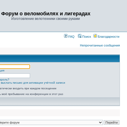
Форум о веломобилях и лигерадах
Изготовление велотехники своими руками
FAQ
Поиск
Благодарности
Непрочитанные сообщения
ция
ароль?
 выслать письмо для активации учётной записи
атически входить при каждом посещении
ь моё пребывание на конференции в этот раз