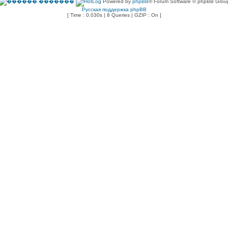
Powered by
phpBB
® Forum Software © phpBB Grou
Русская поддержка phpBB
[ Time : 0.030s | 8 Queries | GZIP : On ]