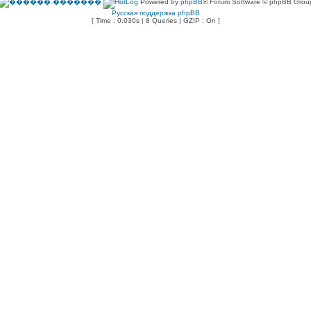
Powered by
phpBB
® Forum Software © phpBB Grou
Русская поддержка phpBB
[ Time : 0.030s | 8 Queries | GZIP : On ]