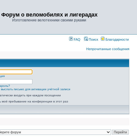
Форум о веломобилях и лигерадах
Изготовление велотехники своими руками
FAQ
Поиск
Благодарности
Непрочитанные сообщения
ция
ароль?
 выслать письмо для активации учётной записи
атически входить при каждом посещении
ь моё пребывание на конференции в этот раз