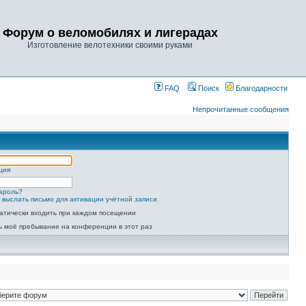
Форум о веломобилях и лигерадах
Изготовление велотехники своими руками
FAQ
Поиск
Благодарности
Непрочитанные сообщения
ция
ароль?
 выслать письмо для активации учётной записи
атически входить при каждом посещении
ь моё пребывание на конференции в этот раз