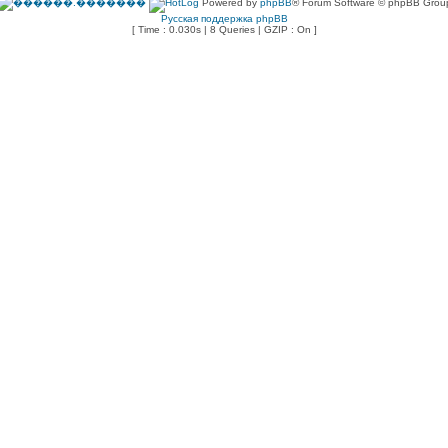
Powered by
phpBB
® Forum Software © phpBB Grou
Русская поддержка phpBB
[ Time : 0.030s | 8 Queries | GZIP : On ]