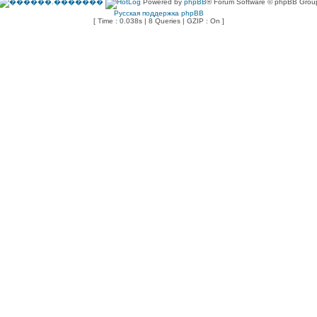
Powered by
phpBB
® Forum Software © phpBB Grou
Русская поддержка phpBB
[ Time : 0.038s | 8 Queries | GZIP : On ]