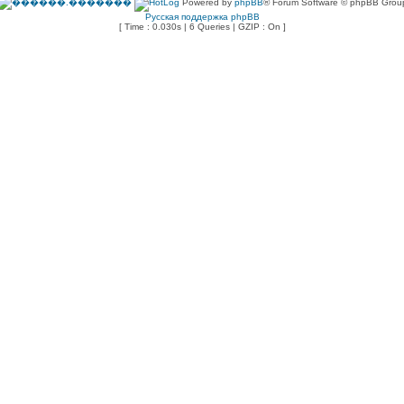
Powered by
phpBB
® Forum Software © phpBB Grou
Русская поддержка phpBB
[ Time : 0.030s | 6 Queries | GZIP : On ]