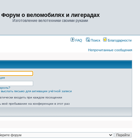
Форум о веломобилях и лигерадах
Изготовление велотехники своими руками
FAQ
Поиск
Благодарности
Непрочитанные сообщения
ция
ароль?
 выслать письмо для активации учётной записи
атически входить при каждом посещении
ь моё пребывание на конференции в этот раз