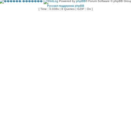
Powered by
phpBB
® Forum Software © phpBB Grou
Русская поддержка phpBB
[ Time : 0.038s | 8 Queries | GZIP : On ]