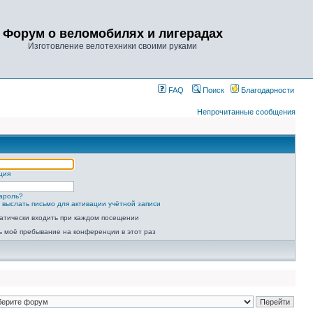
Форум о веломобилях и лигерадах
Изготовление велотехники своими руками
FAQ
Поиск
Благодарности
Непрочитанные сообщения
ция
ароль?
 выслать письмо для активации учётной записи
атически входить при каждом посещении
ь моё пребывание на конференции в этот раз