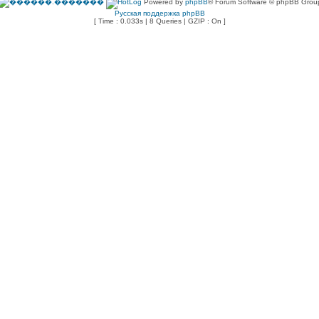
Powered by
phpBB
® Forum Software © phpBB Grou
Русская поддержка phpBB
[ Time : 0.033s | 8 Queries | GZIP : On ]