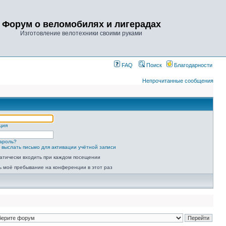
Форум о веломобилях и лигерадах
Изготовление велотехники своими руками
FAQ
Поиск
Благодарности
Непрочитанные сообщения
ция
ароль?
 выслать письмо для активации учётной записи
атически входить при каждом посещении
ь моё пребывание на конференции в этот раз