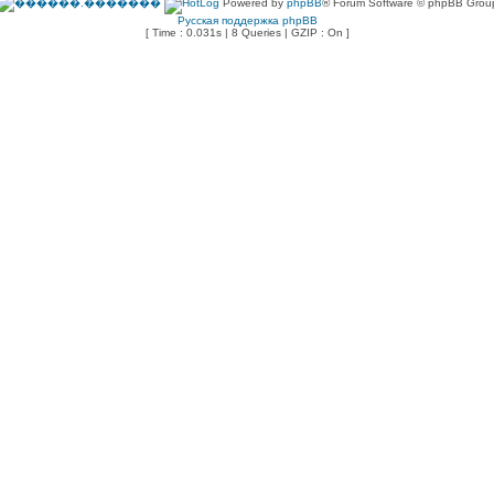
Powered by
phpBB
® Forum Software © phpBB Grou
Русская поддержка phpBB
[ Time : 0.031s | 8 Queries | GZIP : On ]