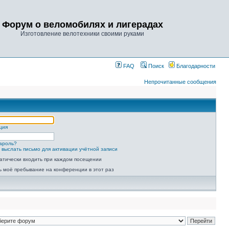
Форум о веломобилях и лигерадах
Изготовление велотехники своими руками
FAQ
Поиск
Благодарности
Непрочитанные сообщения
ция
ароль?
 выслать письмо для активации учётной записи
атически входить при каждом посещении
ь моё пребывание на конференции в этот раз