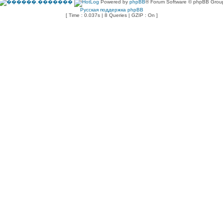
Powered by
phpBB
® Forum Software © phpBB Grou
Русская поддержка phpBB
[ Time : 0.037s | 8 Queries | GZIP : On ]