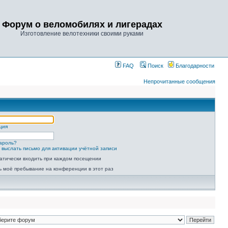
Форум о веломобилях и лигерадах
Изготовление велотехники своими руками
FAQ
Поиск
Благодарности
Непрочитанные сообщения
ция
ароль?
 выслать письмо для активации учётной записи
атически входить при каждом посещении
ь моё пребывание на конференции в этот раз