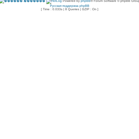
Powered by
phpBB
® Forum Software © phpBB Grou
Русская поддержка phpBB
[ Time : 0.033s | 8 Queries | GZIP : On ]