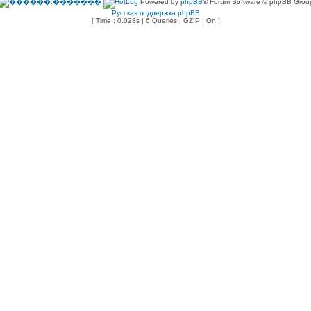
Powered by
phpBB
® Forum Software © phpBB Grou
Русская поддержка phpBB
[ Time : 0.028s | 6 Queries | GZIP : On ]