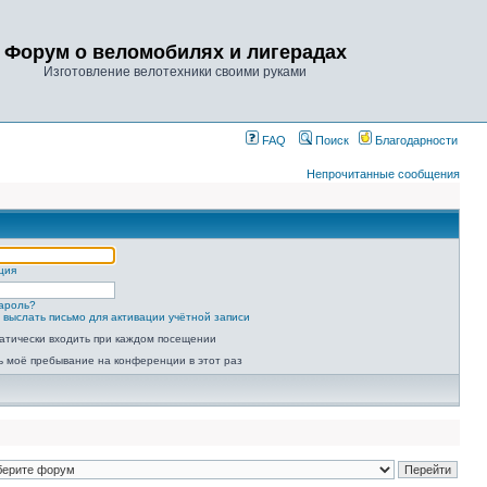
Форум о веломобилях и лигерадах
Изготовление велотехники своими руками
FAQ
Поиск
Благодарности
Непрочитанные сообщения
ция
ароль?
 выслать письмо для активации учётной записи
атически входить при каждом посещении
ь моё пребывание на конференции в этот раз