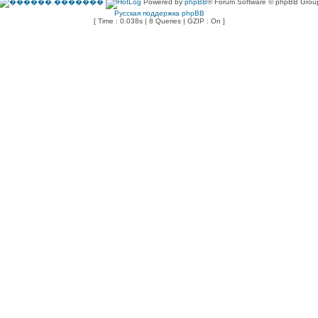
Powered by
phpBB
® Forum Software © phpBB Grou
Русская поддержка phpBB
[ Time : 0.038s | 8 Queries | GZIP : On ]