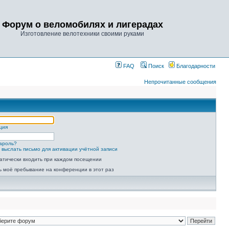
Форум о веломобилях и лигерадах
Изготовление велотехники своими руками
FAQ
Поиск
Благодарности
Непрочитанные сообщения
ция
ароль?
 выслать письмо для активации учётной записи
атически входить при каждом посещении
ь моё пребывание на конференции в этот раз