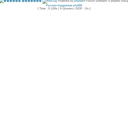
Powered by
phpBB
® Forum Software © phpBB Grou
Русская поддержка phpBB
[ Time : 0.108s | 6 Queries | GZIP : On ]