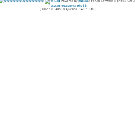
Powered by
phpBB
® Forum Software © phpBB Grou
Русская поддержка phpBB
[ Time : 0.048s | 6 Queries | GZIP : On ]