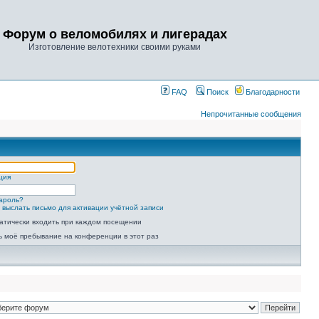
Форум о веломобилях и лигерадах
Изготовление велотехники своими руками
FAQ
Поиск
Благодарности
Непрочитанные сообщения
ция
ароль?
 выслать письмо для активации учётной записи
атически входить при каждом посещении
ь моё пребывание на конференции в этот раз