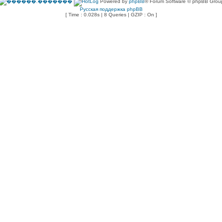
Powered by
phpBB
® Forum Software © phpBB Grou
Русская поддержка phpBB
[ Time : 0.028s | 8 Queries | GZIP : On ]