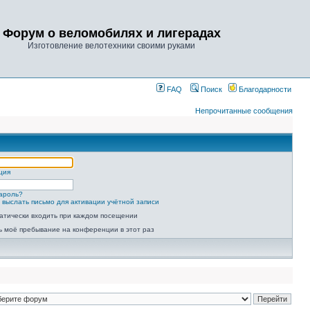
Форум о веломобилях и лигерадах
Изготовление велотехники своими руками
FAQ
Поиск
Благодарности
Непрочитанные сообщения
ция
ароль?
 выслать письмо для активации учётной записи
атически входить при каждом посещении
ь моё пребывание на конференции в этот раз