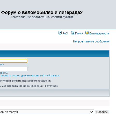
Форум о веломобилях и лигерадах
Изготовление велотехники своими руками
FAQ
Поиск
Благодарности
Непрочитанные сообщения
ция
ароль?
 выслать письмо для активации учётной записи
атически входить при каждом посещении
ь моё пребывание на конференции в этот раз