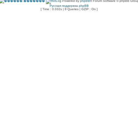
Powered by
phpBB
® Forum Software © phpBB Grou
Русская поддержка phpBB
[ Time : 0.032s | 8 Queries | GZIP : On ]