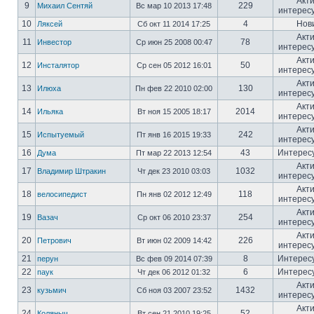
Акт
9
229
Михаил Сентяй
Вс мар 10 2013 17:48
интерес
10
4
Нов
Ляксей
Сб окт 11 2014 17:25
Акт
11
78
Инвестор
Ср июн 25 2008 00:47
интерес
Акт
12
50
Инсталятор
Ср сен 05 2012 16:01
интерес
Акт
13
130
Илюха
Пн фев 22 2010 02:00
интерес
Акт
14
2014
Ильяка
Вт ноя 15 2005 18:17
интерес
Акт
15
242
Испытуемый
Пт янв 16 2015 19:33
интерес
16
43
Интерес
Дума
Пт мар 22 2013 12:54
Акт
17
1032
Владимир Штракин
Чт дек 23 2010 03:03
интерес
Акт
18
118
велосипедист
Пн янв 02 2012 12:49
интерес
Акт
19
254
Вазач
Ср окт 06 2010 23:37
интерес
Акт
20
226
Петрович
Вт июн 02 2009 14:42
интерес
21
8
Интерес
перун
Вс фев 09 2014 07:39
22
6
Интерес
паук
Чт дек 06 2012 01:32
Акт
23
1432
кузьмич
Сб ноя 03 2007 23:52
интерес
Акт
24
52
Коляныч
Вт сен 21 2010 19:25