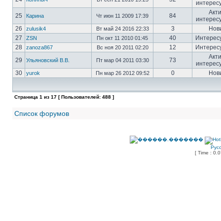
интерес
Акт
25
84
Карина
Чт июн 11 2009 17:39
интерес
26
3
Нов
zulusik4
Вт май 24 2016 22:33
27
40
Интерес
ZSN
Пн окт 11 2010 01:45
28
12
Интерес
zanoza867
Вс ноя 20 2011 02:20
Акт
29
73
Ульяновский В.В.
Пт мар 04 2011 03:30
интерес
30
0
Нов
yurok
Пн мар 26 2012 09:52
Страница
1
из
17
[ Пользователей: 488 ]
Список форумов
Рус
[ Time : 0.