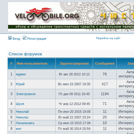
Имя пользователя:
Пароль:
{ LOG_ME_IN_SHORT
}
Перейти на сайт
Вход
Регистрация
Список форумов
#
Имя пользователя
Зарегистрирован
Сообщения
Зва
Акт
1
78
юджин
Вт авг 28 2012 10:12
интерес
Акт
2
417
Юрий
Вс июл 15 2007 19:35
интерес
Акт
3
1194
Электровело
Пт дек 09 2011 20:45
интерес
Акт
4
71
Шуня
Чт апр 12 2012 09:45
интерес
5
11
Интерес
Николай
Пн июл 20 2015 19:05
6
20
Интерес
Николас
Вт май 22 2007 23:24
7
10
Интерес
Начальникъ
Ср июн 10 2015 17:06
8
11
Интерес
мит
Пт май 30 2014 20:59