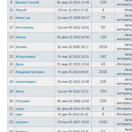
Акт
9
229
Михаил Сентяй
Вс мар 10 2013 17:48
интерес
10
4
Нов
Ляксей
Сб окт 11 2014 17:25
Акт
11
78
Инвестор
Ср июн 25 2008 00:47
интерес
Акт
12
50
Инсталятор
Ср сен 05 2012 16:01
интерес
Акт
13
130
Илюха
Пн фев 22 2010 02:00
интерес
Акт
14
2014
Ильяка
Вт ноя 15 2005 18:17
интерес
Акт
15
242
Испытуемый
Пт янв 16 2015 19:33
интерес
16
43
Интерес
Дума
Пт мар 22 2013 12:54
Акт
17
1032
Владимир Штракин
Чт дек 23 2010 03:03
интерес
Акт
18
118
велосипедист
Пн янв 02 2012 12:49
интерес
Акт
19
254
Вазач
Ср окт 06 2010 23:37
интерес
Акт
20
226
Петрович
Вт июн 02 2009 14:42
интерес
21
8
Интерес
перун
Вс фев 09 2014 07:39
22
6
Интерес
паук
Чт дек 06 2012 01:32
Акт
23
1432
кузьмич
Сб ноя 03 2007 23:52
интерес
Акт
24
52
Коляныч
Вт сен 21 2010 19:25