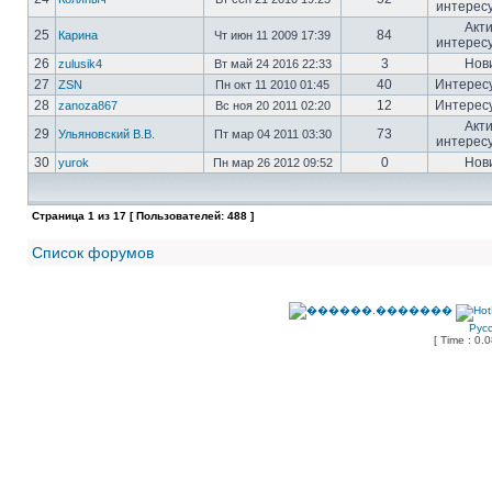
интерес
Акт
25
84
Карина
Чт июн 11 2009 17:39
интерес
26
3
Нов
zulusik4
Вт май 24 2016 22:33
27
40
Интерес
ZSN
Пн окт 11 2010 01:45
28
12
Интерес
zanoza867
Вс ноя 20 2011 02:20
Акт
29
73
Ульяновский В.В.
Пт мар 04 2011 03:30
интерес
30
0
Нов
yurok
Пн мар 26 2012 09:52
Страница
1
из
17
[ Пользователей: 488 ]
Список форумов
Рус
[ Time : 0.