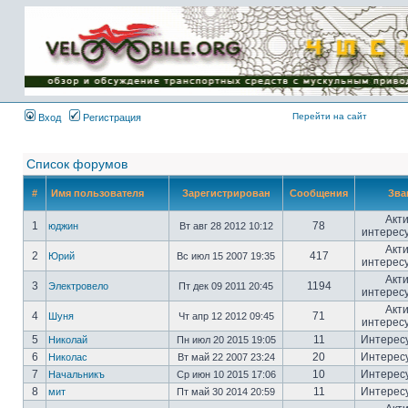
Имя пользователя:
Пароль:
{ LOG_ME_IN_SHORT
}
Перейти на сайт
Вход
Регистрация
Список форумов
#
Имя пользователя
Зарегистрирован
Сообщения
Зва
Акт
1
78
юджин
Вт авг 28 2012 10:12
интерес
Акт
2
417
Юрий
Вс июл 15 2007 19:35
интерес
Акт
3
1194
Электровело
Пт дек 09 2011 20:45
интерес
Акт
4
71
Шуня
Чт апр 12 2012 09:45
интерес
5
11
Интерес
Николай
Пн июл 20 2015 19:05
6
20
Интерес
Николас
Вт май 22 2007 23:24
7
10
Интерес
Начальникъ
Ср июн 10 2015 17:06
8
11
Интерес
мит
Пт май 30 2014 20:59