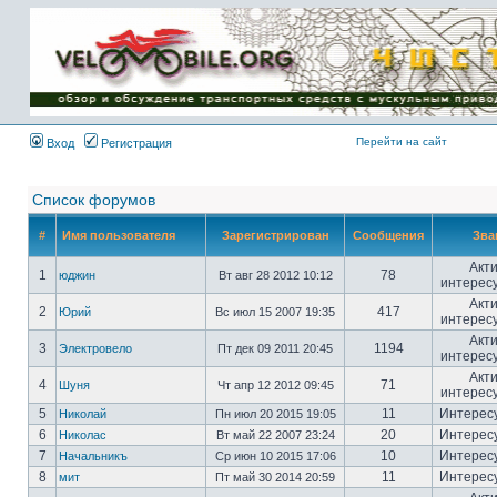
Имя пользователя:
Пароль:
{ LOG_ME_IN_SHORT
}
Перейти на сайт
Вход
Регистрация
Список форумов
#
Имя пользователя
Зарегистрирован
Сообщения
Зва
Акт
1
78
юджин
Вт авг 28 2012 10:12
интерес
Акт
2
417
Юрий
Вс июл 15 2007 19:35
интерес
Акт
3
1194
Электровело
Пт дек 09 2011 20:45
интерес
Акт
4
71
Шуня
Чт апр 12 2012 09:45
интерес
5
11
Интерес
Николай
Пн июл 20 2015 19:05
6
20
Интерес
Николас
Вт май 22 2007 23:24
7
10
Интерес
Начальникъ
Ср июн 10 2015 17:06
8
11
Интерес
мит
Пт май 30 2014 20:59