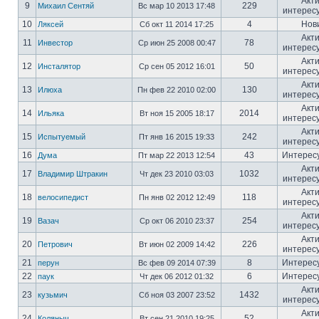
Акт
9
229
Михаил Сентяй
Вс мар 10 2013 17:48
интерес
10
4
Нов
Ляксей
Сб окт 11 2014 17:25
Акт
11
78
Инвестор
Ср июн 25 2008 00:47
интерес
Акт
12
50
Инсталятор
Ср сен 05 2012 16:01
интерес
Акт
13
130
Илюха
Пн фев 22 2010 02:00
интерес
Акт
14
2014
Ильяка
Вт ноя 15 2005 18:17
интерес
Акт
15
242
Испытуемый
Пт янв 16 2015 19:33
интерес
16
43
Интерес
Дума
Пт мар 22 2013 12:54
Акт
17
1032
Владимир Штракин
Чт дек 23 2010 03:03
интерес
Акт
18
118
велосипедист
Пн янв 02 2012 12:49
интерес
Акт
19
254
Вазач
Ср окт 06 2010 23:37
интерес
Акт
20
226
Петрович
Вт июн 02 2009 14:42
интерес
21
8
Интерес
перун
Вс фев 09 2014 07:39
22
6
Интерес
паук
Чт дек 06 2012 01:32
Акт
23
1432
кузьмич
Сб ноя 03 2007 23:52
интерес
Акт
24
52
Коляныч
Вт сен 21 2010 19:25