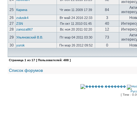
интерес
Акт
25
84
Карина
Чт июн 11 2009 17:39
интерес
26
3
Нов
zulusik4
Вт май 24 2016 22:33
27
40
Интерес
ZSN
Пн окт 11 2010 01:45
28
12
Интерес
zanoza867
Вс ноя 20 2011 02:20
Акт
29
73
Ульяновский В.В.
Пт мар 04 2011 03:30
интерес
30
0
Нов
yurok
Пн мар 26 2012 09:52
Страница
1
из
17
[ Пользователей: 488 ]
Список форумов
Рус
[ Time : 0.