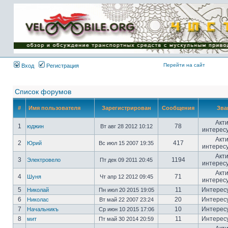
Имя пользователя:
Пароль:
{ LOG_ME_IN_SHORT
}
Перейти на сайт
Вход
Регистрация
Список форумов
#
Имя пользователя
Зарегистрирован
Сообщения
Зва
Акт
1
78
юджин
Вт авг 28 2012 10:12
интерес
Акт
2
417
Юрий
Вс июл 15 2007 19:35
интерес
Акт
3
1194
Электровело
Пт дек 09 2011 20:45
интерес
Акт
4
71
Шуня
Чт апр 12 2012 09:45
интерес
5
11
Интерес
Николай
Пн июл 20 2015 19:05
6
20
Интерес
Николас
Вт май 22 2007 23:24
7
10
Интерес
Начальникъ
Ср июн 10 2015 17:06
8
11
Интерес
мит
Пт май 30 2014 20:59