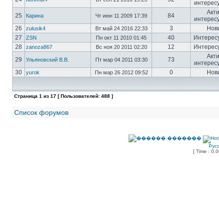
интерес
Акт
25
84
Карина
Чт июн 11 2009 17:39
интерес
26
3
Нов
zulusik4
Вт май 24 2016 22:33
27
40
Интерес
ZSN
Пн окт 11 2010 01:45
28
12
Интерес
zanoza867
Вс ноя 20 2011 02:20
Акт
29
73
Ульяновский В.В.
Пт мар 04 2011 03:30
интерес
30
0
Нов
yurok
Пн мар 26 2012 09:52
Страница
1
из
17
[ Пользователей: 488 ]
Список форумов
Рус
[ Time : 0.