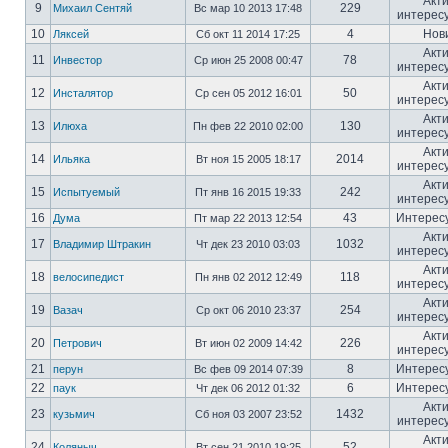
Акт
9
229
Михаил Сентяй
Вс мар 10 2013 17:48
интерес
10
4
Нов
Ляксей
Сб окт 11 2014 17:25
Акт
11
78
Инвестор
Ср июн 25 2008 00:47
интерес
Акт
12
50
Инсталятор
Ср сен 05 2012 16:01
интерес
Акт
13
130
Илюха
Пн фев 22 2010 02:00
интерес
Акт
14
2014
Ильяка
Вт ноя 15 2005 18:17
интерес
Акт
15
242
Испытуемый
Пт янв 16 2015 19:33
интерес
16
43
Интерес
Дума
Пт мар 22 2013 12:54
Акт
17
1032
Владимир Штракин
Чт дек 23 2010 03:03
интерес
Акт
18
118
велосипедист
Пн янв 02 2012 12:49
интерес
Акт
19
254
Вазач
Ср окт 06 2010 23:37
интерес
Акт
20
226
Петрович
Вт июн 02 2009 14:42
интерес
21
8
Интерес
перун
Вс фев 09 2014 07:39
22
6
Интерес
паук
Чт дек 06 2012 01:32
Акт
23
1432
кузьмич
Сб ноя 03 2007 23:52
интерес
Акт
24
52
Коляныч
Вт сен 21 2010 19:25