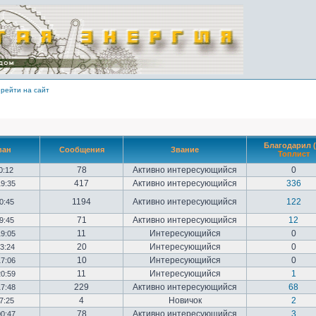
рейти на сайт
Благодарил (
ван
Сообщения
Звание
Топлист
78
Активно интересующийся
0
10:12
417
Активно интересующийся
336
19:35
1194
Активно интересующийся
122
20:45
71
Активно интересующийся
12
09:45
11
Интересующийся
0
19:05
20
Интересующийся
0
23:24
10
Интересующийся
0
17:06
11
Интересующийся
1
20:59
229
Активно интересующийся
68
17:48
4
Новичок
2
17:25
78
Активно интересующийся
3
00:47