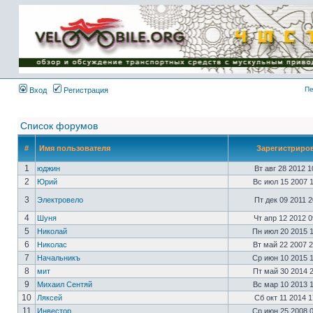
Имя пользователя:
Пароль:
{ LOG_ME_IN_SHORT
}
Пе
Вход
Регистрация
Список форумов
#
Имя пользователя
Зарегистриро
1
юджин
Вт авг 28 2012 
2
Юрий
Вс июл 15 2007 
3
Электровело
Пт дек 09 2011 
4
Шуня
Чт апр 12 2012 
5
Николай
Пн июл 20 2015 
6
Николас
Вт май 22 2007 
7
Начальникъ
Ср июн 10 2015 
8
мит
Пт май 30 2014 
9
Михаил Сентяй
Вс мар 10 2013 
10
Ляксей
Сб окт 11 2014 
11
Инвестор
Ср июн 25 2008 