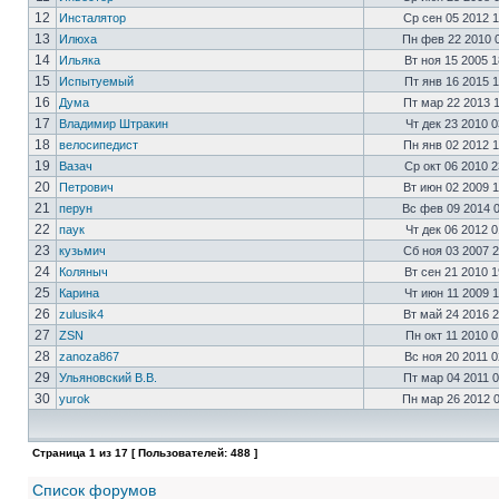
12
Инсталятор
Ср сен 05 2012 
13
Илюха
Пн фев 22 2010 
14
Ильяка
Вт ноя 15 2005 
15
Испытуемый
Пт янв 16 2015 
16
Дума
Пт мар 22 2013 
17
Владимир Штракин
Чт дек 23 2010 
18
велосипедист
Пн янв 02 2012 
19
Вазач
Ср окт 06 2010 
20
Петрович
Вт июн 02 2009 
21
перун
Вс фев 09 2014 
22
паук
Чт дек 06 2012 
23
кузьмич
Сб ноя 03 2007 
24
Коляныч
Вт сен 21 2010 
25
Карина
Чт июн 11 2009 
26
zulusik4
Вт май 24 2016 
27
ZSN
Пн окт 11 2010 
28
zanoza867
Вс ноя 20 2011 
29
Ульяновский В.В.
Пт мар 04 2011 
30
yurok
Пн мар 26 2012 
Страница
1
из
17
[ Пользователей: 488 ]
Список форумов