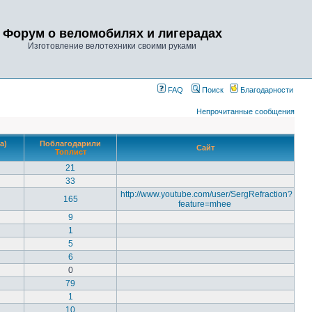
Форум о веломобилях и лигерадах
Изготовление велотехники своими руками
FAQ
Поиск
Благодарности
Непрочитанные сообщения
а)
Поблагодарили
Сайт
Топлист
21
33
http://www.youtube.com/user/SergRefraction?
165
feature=mhee
9
1
5
6
0
79
1
10