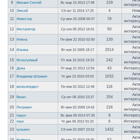
Акт
9
229
Михаил Сентяй
Вс мар 10 2013 17:48
интерес
10
4
Нов
Ляксей
Сб окт 11 2014 17:25
Акт
11
78
Инвестор
Ср июн 25 2008 00:47
интерес
Акт
12
50
Инсталятор
Ср сен 05 2012 16:01
интерес
Акт
13
130
Илюха
Пн фев 22 2010 02:00
интерес
Акт
14
2014
Ильяка
Вт ноя 15 2005 18:17
интерес
Акт
15
242
Испытуемый
Пт янв 16 2015 19:33
интерес
16
43
Интерес
Дума
Пт мар 22 2013 12:54
Акт
17
1032
Владимир Штракин
Чт дек 23 2010 03:03
интерес
Акт
18
118
велосипедист
Пн янв 02 2012 12:49
интерес
Акт
19
254
Вазач
Ср окт 06 2010 23:37
интерес
Акт
20
226
Петрович
Вт июн 02 2009 14:42
интерес
21
8
Интерес
перун
Вс фев 09 2014 07:39
22
6
Интерес
паук
Чт дек 06 2012 01:32
Акт
23
1432
кузьмич
Сб ноя 03 2007 23:52
интерес
Акт
24
52
Коляныч
Вт сен 21 2010 19:25