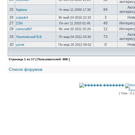
интерес
Акт
25
84
Карина
Чт июн 11 2009 17:39
интерес
26
3
Нов
zulusik4
Вт май 24 2016 22:33
27
40
Интерес
ZSN
Пн окт 11 2010 01:45
28
12
Интерес
zanoza867
Вс ноя 20 2011 02:20
Акт
29
73
Ульяновский В.В.
Пт мар 04 2011 03:30
интерес
30
0
Нов
yurok
Пн мар 26 2012 09:52
Страница
1
из
17
[ Пользователей: 488 ]
Список форумов
Рус
[ Time : 0.