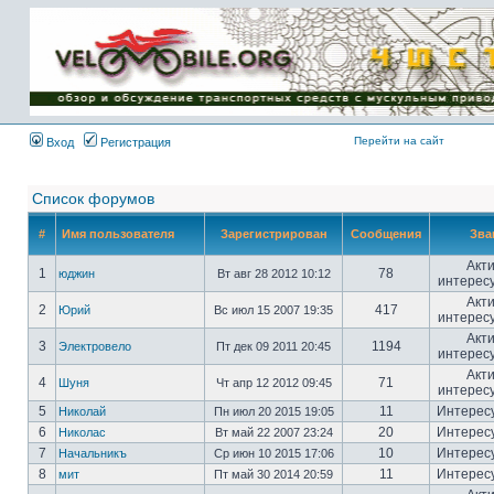
Имя пользователя:
Пароль:
{ LOG_ME_IN_SHORT
}
Перейти на сайт
Вход
Регистрация
Список форумов
#
Имя пользователя
Зарегистрирован
Сообщения
Зва
Акт
1
78
юджин
Вт авг 28 2012 10:12
интерес
Акт
2
417
Юрий
Вс июл 15 2007 19:35
интерес
Акт
3
1194
Электровело
Пт дек 09 2011 20:45
интерес
Акт
4
71
Шуня
Чт апр 12 2012 09:45
интерес
5
11
Интерес
Николай
Пн июл 20 2015 19:05
6
20
Интерес
Николас
Вт май 22 2007 23:24
7
10
Интерес
Начальникъ
Ср июн 10 2015 17:06
8
11
Интерес
мит
Пт май 30 2014 20:59