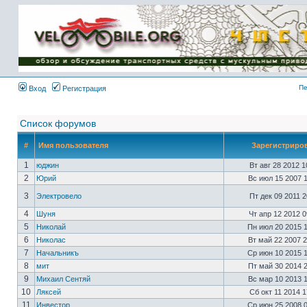
Имя пользователя:
Пароль:
{ LOG_ME_IN_SHORT
}
Пе
Вход
Регистрация
Список форумов
#
Имя пользователя
Зарегистриро
1
юджин
Вт авг 28 2012 
2
Юрий
Вс июл 15 2007 
3
Электровело
Пт дек 09 2011 
4
Шуня
Чт апр 12 2012 
5
Николай
Пн июл 20 2015 
6
Николас
Вт май 22 2007 
7
Начальникъ
Ср июн 10 2015 
8
мит
Пт май 30 2014 
9
Михаил Сентяй
Вс мар 10 2013 
10
Ляксей
Сб окт 11 2014 
11
Инвестор
Ср июн 25 2008 