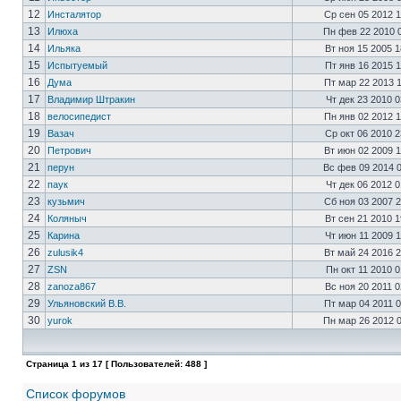
12
Инсталятор
Ср сен 05 2012 
13
Илюха
Пн фев 22 2010 
14
Ильяка
Вт ноя 15 2005 
15
Испытуемый
Пт янв 16 2015 
16
Дума
Пт мар 22 2013 
17
Владимир Штракин
Чт дек 23 2010 
18
велосипедист
Пн янв 02 2012 
19
Вазач
Ср окт 06 2010 
20
Петрович
Вт июн 02 2009 
21
перун
Вс фев 09 2014 
22
паук
Чт дек 06 2012 
23
кузьмич
Сб ноя 03 2007 
24
Коляныч
Вт сен 21 2010 
25
Карина
Чт июн 11 2009 
26
zulusik4
Вт май 24 2016 
27
ZSN
Пн окт 11 2010 
28
zanoza867
Вс ноя 20 2011 
29
Ульяновский В.В.
Пт мар 04 2011 
30
yurok
Пн мар 26 2012 
Страница
1
из
17
[ Пользователей: 488 ]
Список форумов