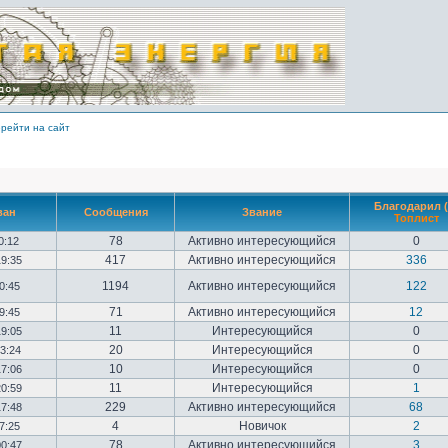
рейти на сайт
Благодарил (
ван
Сообщения
Звание
Топлист
78
Активно интересующийся
0
10:12
417
Активно интересующийся
336
19:35
1194
Активно интересующийся
122
20:45
71
Активно интересующийся
12
09:45
11
Интересующийся
0
19:05
20
Интересующийся
0
23:24
10
Интересующийся
0
17:06
11
Интересующийся
1
20:59
229
Активно интересующийся
68
17:48
4
Новичок
2
17:25
78
Активно интересующийся
3
00:47