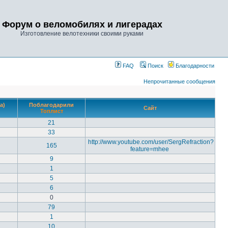
Форум о веломобилях и лигерадах
Изготовление велотехники своими руками
FAQ
Поиск
Благодарности
Непрочитанные сообщения
а)
Поблагодарили
Сайт
Топлист
21
33
http://www.youtube.com/user/SergRefraction?
165
feature=mhee
9
1
5
6
0
79
1
10