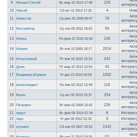
Акт
9
229
Михаил Сентяй
Вс мар 10 2013 17:48
интерес
10
4
Нов
Ляксей
Сб окт 11 2014 17:25
Акт
11
78
Инвестор
Ср июн 25 2008 00:47
интерес
Акт
12
50
Инсталятор
Ср сен 05 2012 16:01
интерес
Акт
13
130
Илюха
Пн фев 22 2010 02:00
интерес
Акт
14
2014
Ильяка
Вт ноя 15 2005 18:17
интерес
Акт
15
242
Испытуемый
Пт янв 16 2015 19:33
интерес
16
43
Интерес
Дума
Пт мар 22 2013 12:54
Акт
17
1032
Владимир Штракин
Чт дек 23 2010 03:03
интерес
Акт
18
118
велосипедист
Пн янв 02 2012 12:49
интерес
Акт
19
254
Вазач
Ср окт 06 2010 23:37
интерес
Акт
20
226
Петрович
Вт июн 02 2009 14:42
интерес
21
8
Интерес
перун
Вс фев 09 2014 07:39
22
6
Интерес
паук
Чт дек 06 2012 01:32
Акт
23
1432
кузьмич
Сб ноя 03 2007 23:52
интерес
Акт
24
52
Коляныч
Вт сен 21 2010 19:25