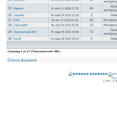
интерес
Акт
25
84
Карина
Чт июн 11 2009 17:39
интерес
26
3
Нов
zulusik4
Вт май 24 2016 22:33
27
40
Интерес
ZSN
Пн окт 11 2010 01:45
28
12
Интерес
zanoza867
Вс ноя 20 2011 02:20
Акт
29
73
Ульяновский В.В.
Пт мар 04 2011 03:30
интерес
30
0
Нов
yurok
Пн мар 26 2012 09:52
Страница
1
из
17
[ Пользователей: 488 ]
Список форумов
Рус
[ Time : 0.