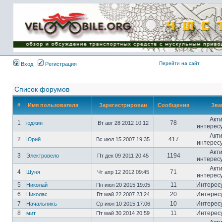
Имя пользователя:
Пароль:
{ LOG_ME_IN_SHORT
}
Перейти на сайт
Вход
Регистрация
Список форумов
#
Имя пользователя
Зарегистрирован
Сообщения
Зва
Акт
1
78
юджин
Вт авг 28 2012 10:12
интерес
Акт
2
417
Юрий
Вс июл 15 2007 19:35
интерес
Акт
3
1194
Электровело
Пт дек 09 2011 20:45
интерес
Акт
4
71
Шуня
Чт апр 12 2012 09:45
интерес
5
11
Интерес
Николай
Пн июл 20 2015 19:05
6
20
Интерес
Николас
Вт май 22 2007 23:24
7
10
Интерес
Начальникъ
Ср июн 10 2015 17:06
8
11
Интерес
мит
Пт май 30 2014 20:59