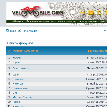
Имя пользователя:
Пароль:
{ LOG_ME_IN_SHORT
}
Пе
Вход
Регистрация
Список форумов
#
Имя пользователя
Зарегистриро
1
юджин
Вт авг 28 2012 
2
Юрий
Вс июл 15 2007 
3
Электровело
Пт дек 09 2011 
4
Шуня
Чт апр 12 2012 
5
Николай
Пн июл 20 2015 
6
Николас
Вт май 22 2007 
7
Начальникъ
Ср июн 10 2015 
8
мит
Пт май 30 2014 
9
Михаил Сентяй
Вс мар 10 2013 
10
Ляксей
Сб окт 11 2014 
11
Инвестор
Ср июн 25 2008 