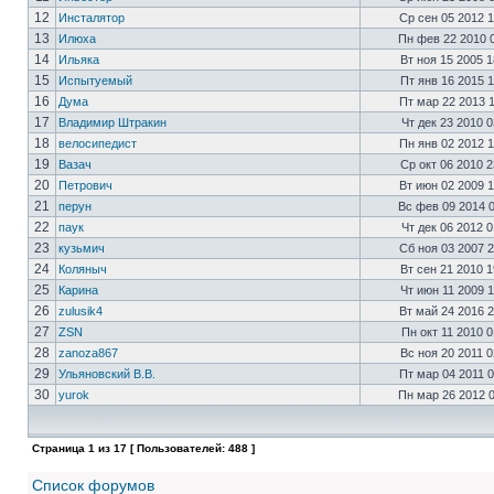
12
Инсталятор
Ср сен 05 2012 
13
Илюха
Пн фев 22 2010 
14
Ильяка
Вт ноя 15 2005 
15
Испытуемый
Пт янв 16 2015 
16
Дума
Пт мар 22 2013 
17
Владимир Штракин
Чт дек 23 2010 
18
велосипедист
Пн янв 02 2012 
19
Вазач
Ср окт 06 2010 
20
Петрович
Вт июн 02 2009 
21
перун
Вс фев 09 2014 
22
паук
Чт дек 06 2012 
23
кузьмич
Сб ноя 03 2007 
24
Коляныч
Вт сен 21 2010 
25
Карина
Чт июн 11 2009 
26
zulusik4
Вт май 24 2016 
27
ZSN
Пн окт 11 2010 
28
zanoza867
Вс ноя 20 2011 
29
Ульяновский В.В.
Пт мар 04 2011 
30
yurok
Пн мар 26 2012 
Страница
1
из
17
[ Пользователей: 488 ]
Список форумов