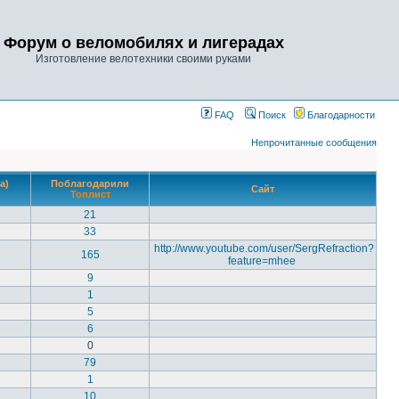
Форум о веломобилях и лигерадах
Изготовление велотехники своими руками
FAQ
Поиск
Благодарности
Непрочитанные сообщения
а)
Поблагодарили
Сайт
Топлист
21
33
http://www.youtube.com/user/SergRefraction?
165
feature=mhee
9
1
5
6
0
79
1
10