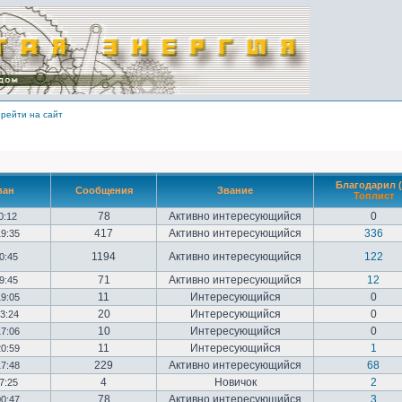
рейти на сайт
Благодарил (
ван
Сообщения
Звание
Топлист
78
Активно интересующийся
0
10:12
417
Активно интересующийся
336
19:35
1194
Активно интересующийся
122
20:45
71
Активно интересующийся
12
09:45
11
Интересующийся
0
19:05
20
Интересующийся
0
23:24
10
Интересующийся
0
17:06
11
Интересующийся
1
20:59
229
Активно интересующийся
68
17:48
4
Новичок
2
17:25
78
Активно интересующийся
3
00:47