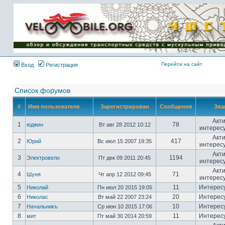
Имя пользователя:
Пароль:
{ LOG_ME_IN_SHORT
}
Перейти на сайт
Вход
Регистрация
Список форумов
#
Имя пользователя
Зарегистрирован
Сообщения
Зва
Акт
1
78
юджин
Вт авг 28 2012 10:12
интерес
Акт
2
417
Юрий
Вс июл 15 2007 19:35
интерес
Акт
3
1194
Электровело
Пт дек 09 2011 20:45
интерес
Акт
4
71
Шуня
Чт апр 12 2012 09:45
интерес
5
11
Интерес
Николай
Пн июл 20 2015 19:05
6
20
Интерес
Николас
Вт май 22 2007 23:24
7
10
Интерес
Начальникъ
Ср июн 10 2015 17:06
8
11
Интерес
мит
Пт май 30 2014 20:59