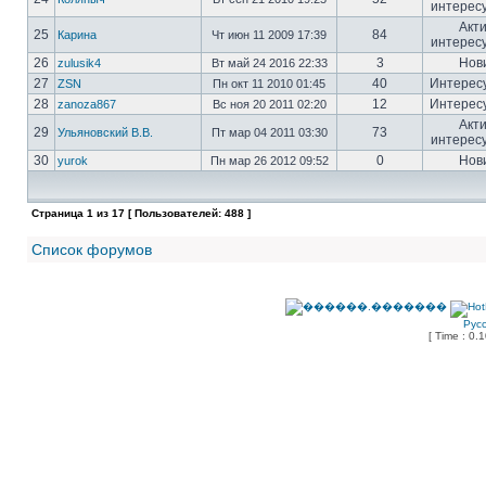
интерес
Акт
25
84
Карина
Чт июн 11 2009 17:39
интерес
26
3
Нов
zulusik4
Вт май 24 2016 22:33
27
40
Интерес
ZSN
Пн окт 11 2010 01:45
28
12
Интерес
zanoza867
Вс ноя 20 2011 02:20
Акт
29
73
Ульяновский В.В.
Пт мар 04 2011 03:30
интерес
30
0
Нов
yurok
Пн мар 26 2012 09:52
Страница
1
из
17
[ Пользователей: 488 ]
Список форумов
Рус
[ Time : 0.