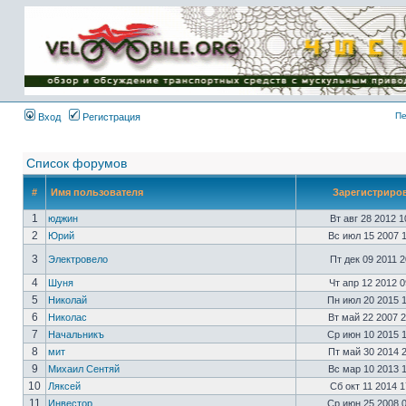
Имя пользователя:
Пароль:
{ LOG_ME_IN_SHORT
}
Пе
Вход
Регистрация
Список форумов
#
Имя пользователя
Зарегистриро
1
юджин
Вт авг 28 2012 
2
Юрий
Вс июл 15 2007 
3
Электровело
Пт дек 09 2011 
4
Шуня
Чт апр 12 2012 
5
Николай
Пн июл 20 2015 
6
Николас
Вт май 22 2007 
7
Начальникъ
Ср июн 10 2015 
8
мит
Пт май 30 2014 
9
Михаил Сентяй
Вс мар 10 2013 
10
Ляксей
Сб окт 11 2014 
11
Инвестор
Ср июн 25 2008 