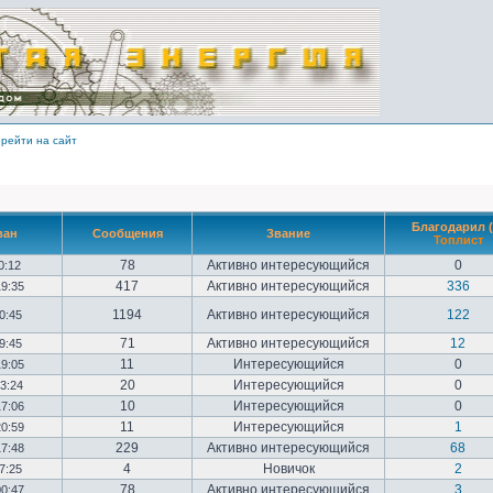
рейти на сайт
Благодарил (
ван
Сообщения
Звание
Топлист
78
Активно интересующийся
0
10:12
417
Активно интересующийся
336
19:35
1194
Активно интересующийся
122
20:45
71
Активно интересующийся
12
09:45
11
Интересующийся
0
19:05
20
Интересующийся
0
23:24
10
Интересующийся
0
17:06
11
Интересующийся
1
20:59
229
Активно интересующийся
68
17:48
4
Новичок
2
17:25
78
Активно интересующийся
3
00:47