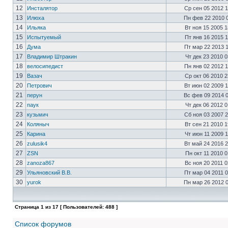
12
Инсталятор
Ср сен 05 2012 
13
Илюха
Пн фев 22 2010 
14
Ильяка
Вт ноя 15 2005 
15
Испытуемый
Пт янв 16 2015 
16
Дума
Пт мар 22 2013 
17
Владимир Штракин
Чт дек 23 2010 
18
велосипедист
Пн янв 02 2012 
19
Вазач
Ср окт 06 2010 
20
Петрович
Вт июн 02 2009 
21
перун
Вс фев 09 2014 
22
паук
Чт дек 06 2012 
23
кузьмич
Сб ноя 03 2007 
24
Коляныч
Вт сен 21 2010 
25
Карина
Чт июн 11 2009 
26
zulusik4
Вт май 24 2016 
27
ZSN
Пн окт 11 2010 
28
zanoza867
Вс ноя 20 2011 
29
Ульяновский В.В.
Пт мар 04 2011 
30
yurok
Пн мар 26 2012 
Страница
1
из
17
[ Пользователей: 488 ]
Список форумов