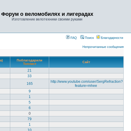
Форум о веломобилях и лигерадах
Изготовление велотехники своими руками
FAQ
Поиск
Благодарности
Непрочитанные сообщения
а)
Поблагодарили
Сайт
Топлист
21
33
http://www.youtube.com/user/SergRefraction?
165
feature=mhee
9
1
5
6
0
79
1
10