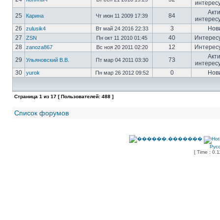
интерес
Акт
25
84
Карина
Чт июн 11 2009 17:39
интерес
26
3
Нов
zulusik4
Вт май 24 2016 22:33
27
40
Интерес
ZSN
Пн окт 11 2010 01:45
28
12
Интерес
zanoza867
Вс ноя 20 2011 02:20
Акт
29
73
Ульяновский В.В.
Пт мар 04 2011 03:30
интерес
30
0
Нов
yurok
Пн мар 26 2012 09:52
Страница
1
из
17
[ Пользователей: 488 ]
Список форумов
Рус
[ Time : 0.