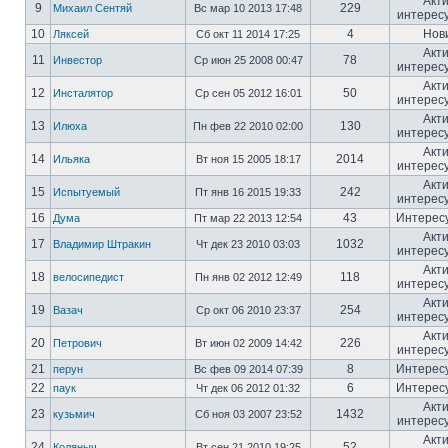
Акт
9
229
Михаил Сентяй
Вс мар 10 2013 17:48
интерес
10
4
Нов
Ляксей
Сб окт 11 2014 17:25
Акт
11
78
Инвестор
Ср июн 25 2008 00:47
интерес
Акт
12
50
Инсталятор
Ср сен 05 2012 16:01
интерес
Акт
13
130
Илюха
Пн фев 22 2010 02:00
интерес
Акт
14
2014
Ильяка
Вт ноя 15 2005 18:17
интерес
Акт
15
242
Испытуемый
Пт янв 16 2015 19:33
интерес
16
43
Интерес
Дума
Пт мар 22 2013 12:54
Акт
17
1032
Владимир Штракин
Чт дек 23 2010 03:03
интерес
Акт
18
118
велосипедист
Пн янв 02 2012 12:49
интерес
Акт
19
254
Вазач
Ср окт 06 2010 23:37
интерес
Акт
20
226
Петрович
Вт июн 02 2009 14:42
интерес
21
8
Интерес
перун
Вс фев 09 2014 07:39
22
6
Интерес
паук
Чт дек 06 2012 01:32
Акт
23
1432
кузьмич
Сб ноя 03 2007 23:52
интерес
Акт
24
52
Коляныч
Вт сен 21 2010 19:25