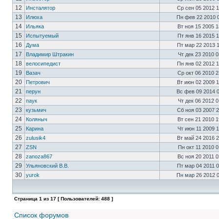
12
Инсталятор
Ср сен 05 2012 
13
Илюха
Пн фев 22 2010 
14
Ильяка
Вт ноя 15 2005 
15
Испытуемый
Пт янв 16 2015 
16
Дума
Пт мар 22 2013 
17
Владимир Штракин
Чт дек 23 2010 
18
велосипедист
Пн янв 02 2012 
19
Вазач
Ср окт 06 2010 
20
Петрович
Вт июн 02 2009 
21
перун
Вс фев 09 2014 
22
паук
Чт дек 06 2012 
23
кузьмич
Сб ноя 03 2007 
24
Коляныч
Вт сен 21 2010 
25
Карина
Чт июн 11 2009 
26
zulusik4
Вт май 24 2016 
27
ZSN
Пн окт 11 2010 
28
zanoza867
Вс ноя 20 2011 
29
Ульяновский В.В.
Пт мар 04 2011 
30
yurok
Пн мар 26 2012 
Страница
1
из
17
[ Пользователей: 488 ]
Список форумов