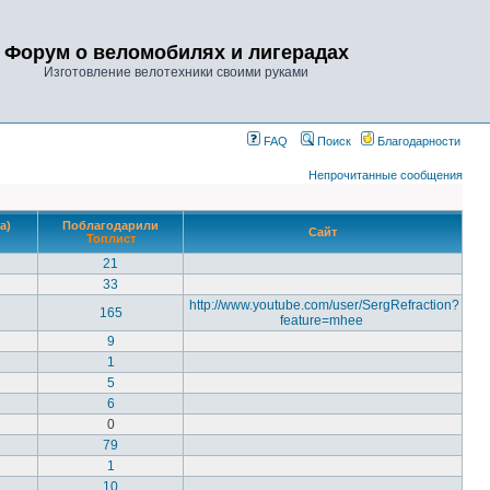
Форум о веломобилях и лигерадах
Изготовление велотехники своими руками
FAQ
Поиск
Благодарности
Непрочитанные сообщения
а)
Поблагодарили
Сайт
Топлист
21
33
http://www.youtube.com/user/SergRefraction?
165
feature=mhee
9
1
5
6
0
79
1
10