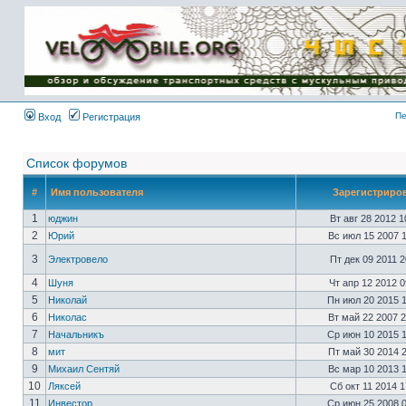
Имя пользователя:
Пароль:
{ LOG_ME_IN_SHORT
}
Пе
Вход
Регистрация
Список форумов
#
Имя пользователя
Зарегистриро
1
юджин
Вт авг 28 2012 
2
Юрий
Вс июл 15 2007 
3
Электровело
Пт дек 09 2011 
4
Шуня
Чт апр 12 2012 
5
Николай
Пн июл 20 2015 
6
Николас
Вт май 22 2007 
7
Начальникъ
Ср июн 10 2015 
8
мит
Пт май 30 2014 
9
Михаил Сентяй
Вс мар 10 2013 
10
Ляксей
Сб окт 11 2014 
11
Инвестор
Ср июн 25 2008 