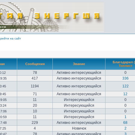
рейти на сайт
Благодарил (
ван
Сообщения
Звание
Топлист
78
Активно интересующийся
0
10:12
417
Активно интересующийся
336
19:35
1194
Активно интересующийся
122
20:45
71
Активно интересующийся
12
09:45
11
Интересующийся
0
19:05
20
Интересующийся
0
23:24
10
Интересующийся
0
17:06
11
Интересующийся
1
20:59
229
Активно интересующийся
68
17:48
4
Новичок
2
17:25
78
Активно интересующийся
3
00:47