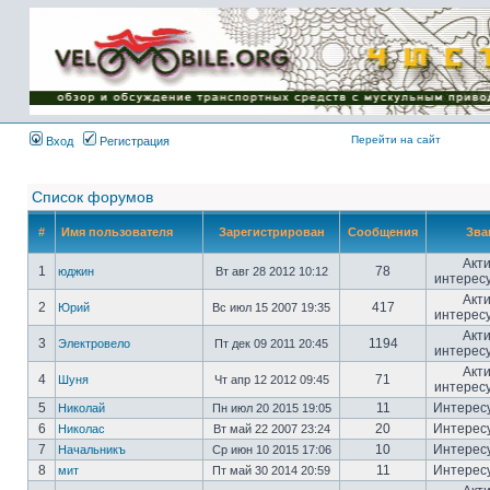
Имя пользователя:
Пароль:
{ LOG_ME_IN_SHORT
}
Перейти на сайт
Вход
Регистрация
Список форумов
#
Имя пользователя
Зарегистрирован
Сообщения
Зва
Акт
1
78
юджин
Вт авг 28 2012 10:12
интерес
Акт
2
417
Юрий
Вс июл 15 2007 19:35
интерес
Акт
3
1194
Электровело
Пт дек 09 2011 20:45
интерес
Акт
4
71
Шуня
Чт апр 12 2012 09:45
интерес
5
11
Интерес
Николай
Пн июл 20 2015 19:05
6
20
Интерес
Николас
Вт май 22 2007 23:24
7
10
Интерес
Начальникъ
Ср июн 10 2015 17:06
8
11
Интерес
мит
Пт май 30 2014 20:59