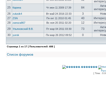
интерес
Акт
25
84
Карина
Чт июн 11 2009 17:39
интерес
26
3
Нов
zulusik4
Вт май 24 2016 22:33
27
40
Интерес
ZSN
Пн окт 11 2010 01:45
28
12
Интерес
zanoza867
Вс ноя 20 2011 02:20
Акт
29
73
Ульяновский В.В.
Пт мар 04 2011 03:30
интерес
30
0
Нов
yurok
Пн мар 26 2012 09:52
Страница
1
из
17
[ Пользователей: 488 ]
Список форумов
Рус
[ Time : 0.