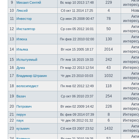
Акт
9
229
Михаил Сентяй
Вс мар 10 2013 17:48
интерес
10
4
Нов
Ляксей
Сб окт 11 2014 17:25
Акт
11
78
Инвестор
Ср июн 25 2008 00:47
интерес
Акт
12
50
Инсталятор
Ср сен 05 2012 16:01
интерес
Акт
13
130
Илюха
Пн фев 22 2010 02:00
интерес
Акт
14
2014
Ильяка
Вт ноя 15 2005 18:17
интерес
Акт
15
242
Испытуемый
Пт янв 16 2015 19:33
интерес
16
43
Интерес
Дума
Пт мар 22 2013 12:54
Акт
17
1032
Владимир Штракин
Чт дек 23 2010 03:03
интерес
Акт
18
118
велосипедист
Пн янв 02 2012 12:49
интерес
Акт
19
254
Вазач
Ср окт 06 2010 23:37
интерес
Акт
20
226
Петрович
Вт июн 02 2009 14:42
интерес
21
8
Интерес
перун
Вс фев 09 2014 07:39
22
6
Интерес
паук
Чт дек 06 2012 01:32
Акт
23
1432
кузьмич
Сб ноя 03 2007 23:52
интерес
Акт
24
52
Коляныч
Вт сен 21 2010 19:25