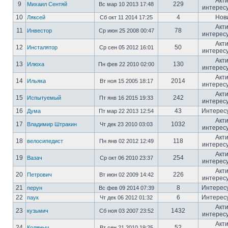
Акт
9
229
Михаил Сентяй
Вс мар 10 2013 17:48
интерес
10
4
Нов
Ляксей
Сб окт 11 2014 17:25
Акт
11
78
Инвестор
Ср июн 25 2008 00:47
интерес
Акт
12
50
Инсталятор
Ср сен 05 2012 16:01
интерес
Акт
13
130
Илюха
Пн фев 22 2010 02:00
интерес
Акт
14
2014
Ильяка
Вт ноя 15 2005 18:17
интерес
Акт
15
242
Испытуемый
Пт янв 16 2015 19:33
интерес
16
43
Интерес
Дума
Пт мар 22 2013 12:54
Акт
17
1032
Владимир Штракин
Чт дек 23 2010 03:03
интерес
Акт
18
118
велосипедист
Пн янв 02 2012 12:49
интерес
Акт
19
254
Вазач
Ср окт 06 2010 23:37
интерес
Акт
20
226
Петрович
Вт июн 02 2009 14:42
интерес
21
8
Интерес
перун
Вс фев 09 2014 07:39
22
6
Интерес
паук
Чт дек 06 2012 01:32
Акт
23
1432
кузьмич
Сб ноя 03 2007 23:52
интерес
Акт
24
52
Коляныч
Вт сен 21 2010 19:25