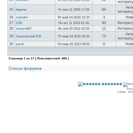
интерес
Акт
25
84
Карина
Чт июн 11 2009 17:39
интерес
26
3
Нов
zulusik4
Вт май 24 2016 22:33
27
40
Интерес
ZSN
Пн окт 11 2010 01:45
28
12
Интерес
zanoza867
Вс ноя 20 2011 02:20
Акт
29
73
Ульяновский В.В.
Пт мар 04 2011 03:30
интерес
30
0
Нов
yurok
Пн мар 26 2012 09:52
Страница
1
из
17
[ Пользователей: 488 ]
Список форумов
Рус
[ Time : 0.