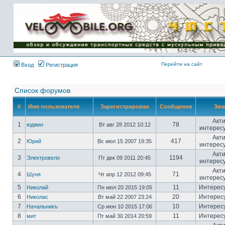
Имя пользователя:
Пароль:
{ LOG_ME_IN_SHORT
}
Перейти на сайт
Вход
Регистрация
Список форумов
#
Имя пользователя
Зарегистрирован
Сообщения
Зва
Акт
1
78
юджин
Вт авг 28 2012 10:12
интерес
Акт
2
417
Юрий
Вс июл 15 2007 19:35
интерес
Акт
3
1194
Электровело
Пт дек 09 2011 20:45
интерес
Акт
4
71
Шуня
Чт апр 12 2012 09:45
интерес
5
11
Интерес
Николай
Пн июл 20 2015 19:05
6
20
Интерес
Николас
Вт май 22 2007 23:24
7
10
Интерес
Начальникъ
Ср июн 10 2015 17:06
8
11
Интерес
мит
Пт май 30 2014 20:59