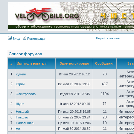
Имя пользователя:
Пароль:
{ LOG_ME_IN_SHORT
}
Перейти на сайт
Вход
Регистрация
Список форумов
#
Имя пользователя
Зарегистрирован
Сообщения
Зва
Акт
1
78
юджин
Вт авг 28 2012 10:12
интерес
Акт
2
417
Юрий
Вс июл 15 2007 19:35
интерес
Акт
3
1194
Электровело
Пт дек 09 2011 20:45
интерес
Акт
4
71
Шуня
Чт апр 12 2012 09:45
интерес
5
11
Интерес
Николай
Пн июл 20 2015 19:05
6
20
Интерес
Николас
Вт май 22 2007 23:24
7
10
Интерес
Начальникъ
Ср июн 10 2015 17:06
8
11
Интерес
мит
Пт май 30 2014 20:59