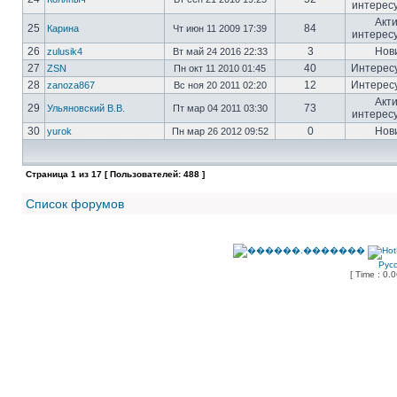
интерес
Акт
25
84
Карина
Чт июн 11 2009 17:39
интерес
26
3
Нов
zulusik4
Вт май 24 2016 22:33
27
40
Интерес
ZSN
Пн окт 11 2010 01:45
28
12
Интерес
zanoza867
Вс ноя 20 2011 02:20
Акт
29
73
Ульяновский В.В.
Пт мар 04 2011 03:30
интерес
30
0
Нов
yurok
Пн мар 26 2012 09:52
Страница
1
из
17
[ Пользователей: 488 ]
Список форумов
Рус
[ Time : 0.