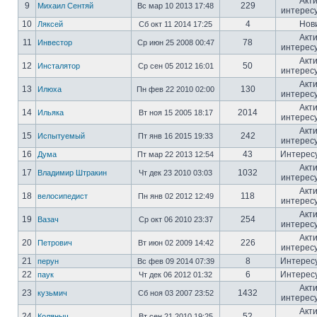
Акт
9
229
Михаил Сентяй
Вс мар 10 2013 17:48
интерес
10
4
Нов
Ляксей
Сб окт 11 2014 17:25
Акт
11
78
Инвестор
Ср июн 25 2008 00:47
интерес
Акт
12
50
Инсталятор
Ср сен 05 2012 16:01
интерес
Акт
13
130
Илюха
Пн фев 22 2010 02:00
интерес
Акт
14
2014
Ильяка
Вт ноя 15 2005 18:17
интерес
Акт
15
242
Испытуемый
Пт янв 16 2015 19:33
интерес
16
43
Интерес
Дума
Пт мар 22 2013 12:54
Акт
17
1032
Владимир Штракин
Чт дек 23 2010 03:03
интерес
Акт
18
118
велосипедист
Пн янв 02 2012 12:49
интерес
Акт
19
254
Вазач
Ср окт 06 2010 23:37
интерес
Акт
20
226
Петрович
Вт июн 02 2009 14:42
интерес
21
8
Интерес
перун
Вс фев 09 2014 07:39
22
6
Интерес
паук
Чт дек 06 2012 01:32
Акт
23
1432
кузьмич
Сб ноя 03 2007 23:52
интерес
Акт
24
52
Коляныч
Вт сен 21 2010 19:25