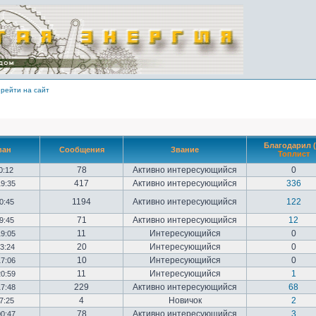
рейти на сайт
Благодарил (
ван
Сообщения
Звание
Топлист
78
Активно интересующийся
0
10:12
417
Активно интересующийся
336
19:35
1194
Активно интересующийся
122
20:45
71
Активно интересующийся
12
09:45
11
Интересующийся
0
19:05
20
Интересующийся
0
23:24
10
Интересующийся
0
17:06
11
Интересующийся
1
20:59
229
Активно интересующийся
68
17:48
4
Новичок
2
17:25
78
Активно интересующийся
3
00:47