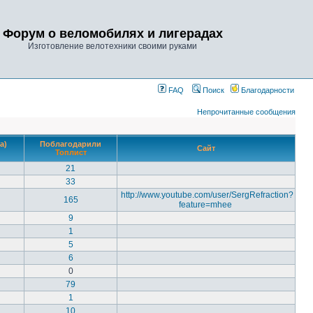
Форум о веломобилях и лигерадах
Изготовление велотехники своими руками
FAQ
Поиск
Благодарности
Непрочитанные сообщения
а)
Поблагодарили
Сайт
Топлист
21
33
http://www.youtube.com/user/SergRefraction?
165
feature=mhee
9
1
5
6
0
79
1
10