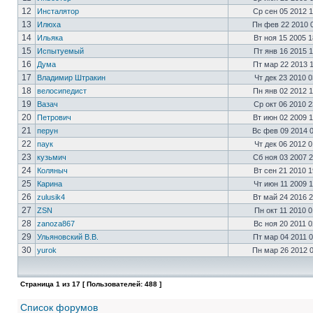
12
Инсталятор
Ср сен 05 2012 
13
Илюха
Пн фев 22 2010 
14
Ильяка
Вт ноя 15 2005 
15
Испытуемый
Пт янв 16 2015 
16
Дума
Пт мар 22 2013 
17
Владимир Штракин
Чт дек 23 2010 
18
велосипедист
Пн янв 02 2012 
19
Вазач
Ср окт 06 2010 
20
Петрович
Вт июн 02 2009 
21
перун
Вс фев 09 2014 
22
паук
Чт дек 06 2012 
23
кузьмич
Сб ноя 03 2007 
24
Коляныч
Вт сен 21 2010 
25
Карина
Чт июн 11 2009 
26
zulusik4
Вт май 24 2016 
27
ZSN
Пн окт 11 2010 
28
zanoza867
Вс ноя 20 2011 
29
Ульяновский В.В.
Пт мар 04 2011 
30
yurok
Пн мар 26 2012 
Страница
1
из
17
[ Пользователей: 488 ]
Список форумов