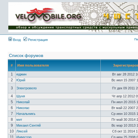
Имя пользователя:
Пароль:
{ LOG_ME_IN_SHORT
}
Пе
Вход
Регистрация
Список форумов
#
Имя пользователя
Зарегистриро
1
юджин
Вт авг 28 2012 
2
Юрий
Вс июл 15 2007 
3
Электровело
Пт дек 09 2011 
4
Шуня
Чт апр 12 2012 
5
Николай
Пн июл 20 2015 
6
Николас
Вт май 22 2007 
7
Начальникъ
Ср июн 10 2015 
8
мит
Пт май 30 2014 
9
Михаил Сентяй
Вс мар 10 2013 
10
Ляксей
Сб окт 11 2014 
11
Инвестор
Ср июн 25 2008 