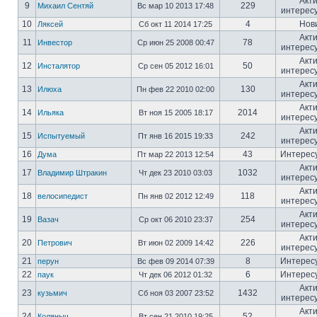
Акт
9
229
Михаил Сентяй
Вс мар 10 2013 17:48
интерес
10
4
Нов
Ляксей
Сб окт 11 2014 17:25
Акт
11
78
Инвестор
Ср июн 25 2008 00:47
интерес
Акт
12
50
Инсталятор
Ср сен 05 2012 16:01
интерес
Акт
13
130
Илюха
Пн фев 22 2010 02:00
интерес
Акт
14
2014
Ильяка
Вт ноя 15 2005 18:17
интерес
Акт
15
242
Испытуемый
Пт янв 16 2015 19:33
интерес
16
43
Интерес
Дума
Пт мар 22 2013 12:54
Акт
17
1032
Владимир Штракин
Чт дек 23 2010 03:03
интерес
Акт
18
118
велосипедист
Пн янв 02 2012 12:49
интерес
Акт
19
254
Вазач
Ср окт 06 2010 23:37
интерес
Акт
20
226
Петрович
Вт июн 02 2009 14:42
интерес
21
8
Интерес
перун
Вс фев 09 2014 07:39
22
6
Интерес
паук
Чт дек 06 2012 01:32
Акт
23
1432
кузьмич
Сб ноя 03 2007 23:52
интерес
Акт
24
52
Коляныч
Вт сен 21 2010 19:25