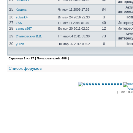
интерес
Акт
25
84
Карина
Чт июн 11 2009 17:39
интерес
26
3
Нов
zulusik4
Вт май 24 2016 22:33
27
40
Интерес
ZSN
Пн окт 11 2010 01:45
28
12
Интерес
zanoza867
Вс ноя 20 2011 02:20
Акт
29
73
Ульяновский В.В.
Пт мар 04 2011 03:30
интерес
30
0
Нов
yurok
Пн мар 26 2012 09:52
Страница
1
из
17
[ Пользователей: 488 ]
Список форумов
Рус
[ Time : 0.