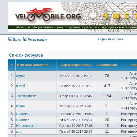
Имя пользователя:
Пароль:
{ LOG_ME_IN_SHORT
}
Перейти на сайт
Вход
Регистрация
Список форумов
#
Имя пользователя
Зарегистрирован
Сообщения
Зва
Акт
1
78
юджин
Вт авг 28 2012 10:12
интерес
Акт
2
417
Юрий
Вс июл 15 2007 19:35
интерес
Акт
3
1194
Электровело
Пт дек 09 2011 20:45
интерес
Акт
4
71
Шуня
Чт апр 12 2012 09:45
интерес
5
11
Интерес
Николай
Пн июл 20 2015 19:05
6
20
Интерес
Николас
Вт май 22 2007 23:24
7
10
Интерес
Начальникъ
Ср июн 10 2015 17:06
8
11
Интерес
мит
Пт май 30 2014 20:59