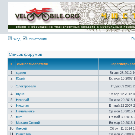
Имя пользователя:
Пароль:
{ LOG_ME_IN_SHORT
}
Пе
Вход
Регистрация
Список форумов
#
Имя пользователя
Зарегистриро
1
юджин
Вт авг 28 2012 
2
Юрий
Вс июл 15 2007 
3
Электровело
Пт дек 09 2011 
4
Шуня
Чт апр 12 2012 
5
Николай
Пн июл 20 2015 
6
Николас
Вт май 22 2007 
7
Начальникъ
Ср июн 10 2015 
8
мит
Пт май 30 2014 
9
Михаил Сентяй
Вс мар 10 2013 
10
Ляксей
Сб окт 11 2014 
11
Инвестор
Ср июн 25 2008 