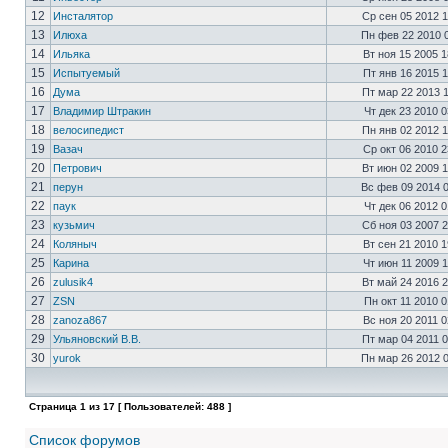
12
Инсталятор
Ср сен 05 2012 
13
Илюха
Пн фев 22 2010 
14
Ильяка
Вт ноя 15 2005 
15
Испытуемый
Пт янв 16 2015 
16
Дума
Пт мар 22 2013 
17
Владимир Штракин
Чт дек 23 2010 
18
велосипедист
Пн янв 02 2012 
19
Вазач
Ср окт 06 2010 
20
Петрович
Вт июн 02 2009 
21
перун
Вс фев 09 2014 
22
паук
Чт дек 06 2012 
23
кузьмич
Сб ноя 03 2007 
24
Коляныч
Вт сен 21 2010 
25
Карина
Чт июн 11 2009 
26
zulusik4
Вт май 24 2016 
27
ZSN
Пн окт 11 2010 
28
zanoza867
Вс ноя 20 2011 
29
Ульяновский В.В.
Пт мар 04 2011 
30
yurok
Пн мар 26 2012 
Страница
1
из
17
[ Пользователей: 488 ]
Список форумов