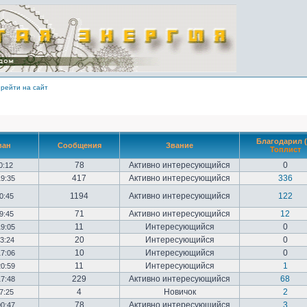
рейти на сайт
Благодарил (
ван
Сообщения
Звание
Топлист
78
Активно интересующийся
0
10:12
417
Активно интересующийся
336
19:35
1194
Активно интересующийся
122
20:45
71
Активно интересующийся
12
09:45
11
Интересующийся
0
19:05
20
Интересующийся
0
23:24
10
Интересующийся
0
17:06
11
Интересующийся
1
20:59
229
Активно интересующийся
68
17:48
4
Новичок
2
17:25
78
Активно интересующийся
3
00:47