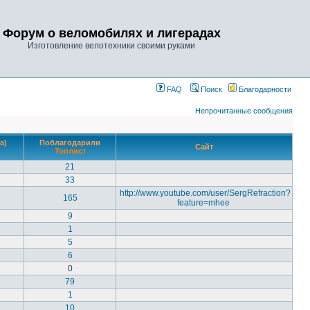
Форум о веломобилях и лигерадах
Изготовление велотехники своими руками
FAQ
Поиск
Благодарности
Непрочитанные сообщения
а)
Поблагодарили
Сайт
Топлист
21
33
http://www.youtube.com/user/SergRefraction?
165
feature=mhee
9
1
5
6
0
79
1
10