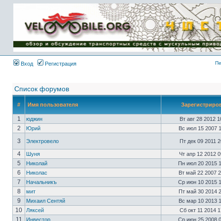
Имя пользователя:
Пароль:
{ LOG_ME_IN_SHORT
}
Пе
Вход
Регистрация
Список форумов
#
Имя пользователя
Зарегистриро
1
юджин
Вт авг 28 2012 
2
Юрий
Вс июл 15 2007 
3
Электровело
Пт дек 09 2011 
4
Шуня
Чт апр 12 2012 
5
Николай
Пн июл 20 2015 
6
Николас
Вт май 22 2007 
7
Начальникъ
Ср июн 10 2015 
8
мит
Пт май 30 2014 
9
Михаил Сентяй
Вс мар 10 2013 
10
Ляксей
Сб окт 11 2014 
11
Инвестор
Ср июн 25 2008 