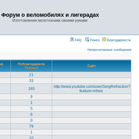
Форум о веломобилях и лигерадах
Изготовление велотехники своими руками
FAQ
Поиск
Благодарности
Непрочитанные сообщения
а)
Поблагодарили
Сайт
Топлист
21
33
http://www.youtube.com/user/SergRefraction?
165
feature=mhee
9
1
5
6
0
79
1
10