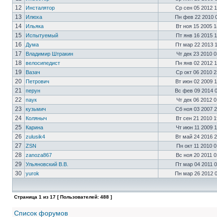
12
Инсталятор
Ср сен 05 2012 
13
Илюха
Пн фев 22 2010 
14
Ильяка
Вт ноя 15 2005 
15
Испытуемый
Пт янв 16 2015 
16
Дума
Пт мар 22 2013 
17
Владимир Штракин
Чт дек 23 2010 
18
велосипедист
Пн янв 02 2012 
19
Вазач
Ср окт 06 2010 
20
Петрович
Вт июн 02 2009 
21
перун
Вс фев 09 2014 
22
паук
Чт дек 06 2012 
23
кузьмич
Сб ноя 03 2007 
24
Коляныч
Вт сен 21 2010 
25
Карина
Чт июн 11 2009 
26
zulusik4
Вт май 24 2016 
27
ZSN
Пн окт 11 2010 
28
zanoza867
Вс ноя 20 2011 
29
Ульяновский В.В.
Пт мар 04 2011 
30
yurok
Пн мар 26 2012 
Страница
1
из
17
[ Пользователей: 488 ]
Список форумов