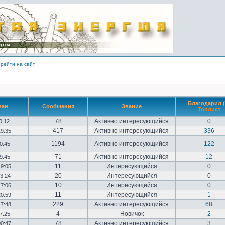
рейти на сайт
Благодарил (
ван
Сообщения
Звание
Топлист
78
Активно интересующийся
0
10:12
417
Активно интересующийся
336
19:35
1194
Активно интересующийся
122
20:45
71
Активно интересующийся
12
09:45
11
Интересующийся
0
19:05
20
Интересующийся
0
23:24
10
Интересующийся
0
17:06
11
Интересующийся
1
20:59
229
Активно интересующийся
68
17:48
4
Новичок
2
17:25
78
Активно интересующийся
3
00:47