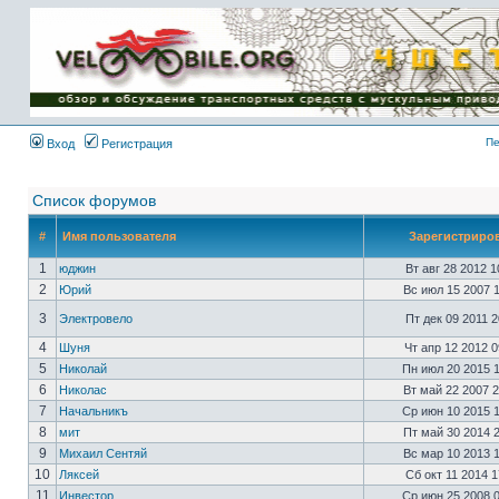
Имя пользователя:
Пароль:
{ LOG_ME_IN_SHORT
}
Пе
Вход
Регистрация
Список форумов
#
Имя пользователя
Зарегистриро
1
юджин
Вт авг 28 2012 
2
Юрий
Вс июл 15 2007 
3
Электровело
Пт дек 09 2011 
4
Шуня
Чт апр 12 2012 
5
Николай
Пн июл 20 2015 
6
Николас
Вт май 22 2007 
7
Начальникъ
Ср июн 10 2015 
8
мит
Пт май 30 2014 
9
Михаил Сентяй
Вс мар 10 2013 
10
Ляксей
Сб окт 11 2014 
11
Инвестор
Ср июн 25 2008 