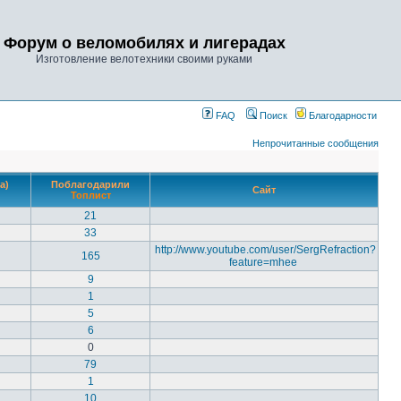
Форум о веломобилях и лигерадах
Изготовление велотехники своими руками
FAQ
Поиск
Благодарности
Непрочитанные сообщения
а)
Поблагодарили
Сайт
Топлист
21
33
http://www.youtube.com/user/SergRefraction?
165
feature=mhee
9
1
5
6
0
79
1
10