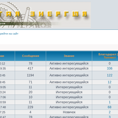
рейти на сайт
Благодарил (
ван
Сообщения
Звание
Топлист
78
Активно интересующийся
0
10:12
417
Активно интересующийся
336
19:35
1194
Активно интересующийся
122
20:45
71
Активно интересующийся
12
09:45
11
Интересующийся
0
19:05
20
Интересующийся
0
23:24
10
Интересующийся
0
17:06
11
Интересующийся
1
20:59
229
Активно интересующийся
68
17:48
4
Новичок
2
17:25
78
Активно интересующийся
3
00:47