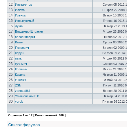
12
Инсталятор
Ср сен 05 2012 
13
Илюха
Пн фев 22 2010 
14
Ильяка
Вт ноя 15 2005 
15
Испытуемый
Пт янв 16 2015 
16
Дума
Пт мар 22 2013 
17
Владимир Штракин
Чт дек 23 2010 
18
велосипедист
Пн янв 02 2012 
19
Вазач
Ср окт 06 2010 
20
Петрович
Вт июн 02 2009 
21
перун
Вс фев 09 2014 
22
паук
Чт дек 06 2012 
23
кузьмич
Сб ноя 03 2007 
24
Коляныч
Вт сен 21 2010 
25
Карина
Чт июн 11 2009 
26
zulusik4
Вт май 24 2016 
27
ZSN
Пн окт 11 2010 
28
zanoza867
Вс ноя 20 2011 
29
Ульяновский В.В.
Пт мар 04 2011 
30
yurok
Пн мар 26 2012 
Страница
1
из
17
[ Пользователей: 488 ]
Список форумов