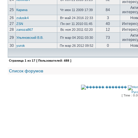
интерес
Акт
25
84
Карина
Чт июн 11 2009 17:39
интерес
26
3
Нов
zulusik4
Вт май 24 2016 22:33
27
40
Интерес
ZSN
Пн окт 11 2010 01:45
28
12
Интерес
zanoza867
Вс ноя 20 2011 02:20
Акт
29
73
Ульяновский В.В.
Пт мар 04 2011 03:30
интерес
30
0
Нов
yurok
Пн мар 26 2012 09:52
Страница
1
из
17
[ Пользователей: 488 ]
Список форумов
Рус
[ Time : 0.