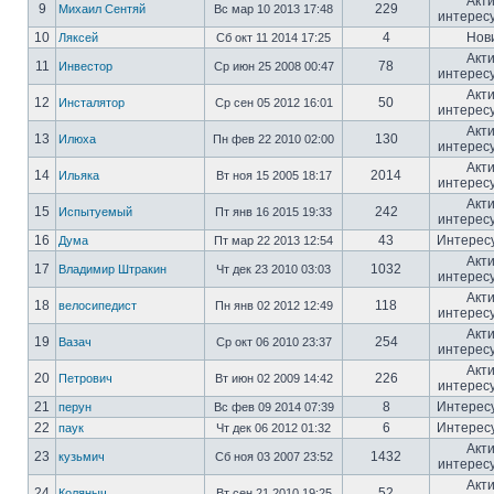
Акт
9
229
Михаил Сентяй
Вс мар 10 2013 17:48
интерес
10
4
Нов
Ляксей
Сб окт 11 2014 17:25
Акт
11
78
Инвестор
Ср июн 25 2008 00:47
интерес
Акт
12
50
Инсталятор
Ср сен 05 2012 16:01
интерес
Акт
13
130
Илюха
Пн фев 22 2010 02:00
интерес
Акт
14
2014
Ильяка
Вт ноя 15 2005 18:17
интерес
Акт
15
242
Испытуемый
Пт янв 16 2015 19:33
интерес
16
43
Интерес
Дума
Пт мар 22 2013 12:54
Акт
17
1032
Владимир Штракин
Чт дек 23 2010 03:03
интерес
Акт
18
118
велосипедист
Пн янв 02 2012 12:49
интерес
Акт
19
254
Вазач
Ср окт 06 2010 23:37
интерес
Акт
20
226
Петрович
Вт июн 02 2009 14:42
интерес
21
8
Интерес
перун
Вс фев 09 2014 07:39
22
6
Интерес
паук
Чт дек 06 2012 01:32
Акт
23
1432
кузьмич
Сб ноя 03 2007 23:52
интерес
Акт
24
52
Коляныч
Вт сен 21 2010 19:25