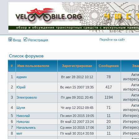
Имя пользователя:
Пароль:
{ LOG_ME_IN_SHORT
}
Перейти на сайт
Вход
Регистрация
Список форумов
#
Имя пользователя
Зарегистрирован
Сообщения
Зва
Акт
1
78
юджин
Вт авг 28 2012 10:12
интерес
Акт
2
417
Юрий
Вс июл 15 2007 19:35
интерес
Акт
3
1194
Электровело
Пт дек 09 2011 20:45
интерес
Акт
4
71
Шуня
Чт апр 12 2012 09:45
интерес
5
11
Интерес
Николай
Пн июл 20 2015 19:05
6
20
Интерес
Николас
Вт май 22 2007 23:24
7
10
Интерес
Начальникъ
Ср июн 10 2015 17:06
8
11
Интерес
мит
Пт май 30 2014 20:59