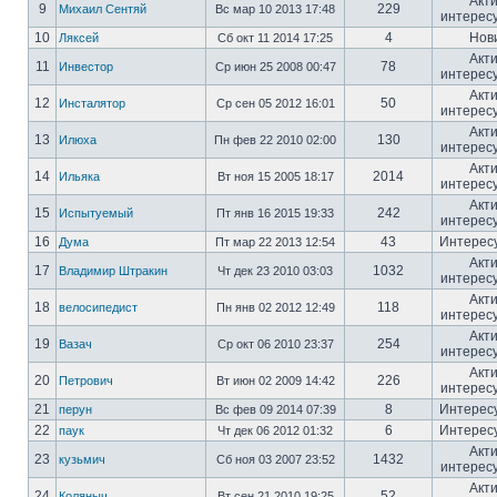
Акт
9
229
Михаил Сентяй
Вс мар 10 2013 17:48
интерес
10
4
Нов
Ляксей
Сб окт 11 2014 17:25
Акт
11
78
Инвестор
Ср июн 25 2008 00:47
интерес
Акт
12
50
Инсталятор
Ср сен 05 2012 16:01
интерес
Акт
13
130
Илюха
Пн фев 22 2010 02:00
интерес
Акт
14
2014
Ильяка
Вт ноя 15 2005 18:17
интерес
Акт
15
242
Испытуемый
Пт янв 16 2015 19:33
интерес
16
43
Интерес
Дума
Пт мар 22 2013 12:54
Акт
17
1032
Владимир Штракин
Чт дек 23 2010 03:03
интерес
Акт
18
118
велосипедист
Пн янв 02 2012 12:49
интерес
Акт
19
254
Вазач
Ср окт 06 2010 23:37
интерес
Акт
20
226
Петрович
Вт июн 02 2009 14:42
интерес
21
8
Интерес
перун
Вс фев 09 2014 07:39
22
6
Интерес
паук
Чт дек 06 2012 01:32
Акт
23
1432
кузьмич
Сб ноя 03 2007 23:52
интерес
Акт
24
52
Коляныч
Вт сен 21 2010 19:25