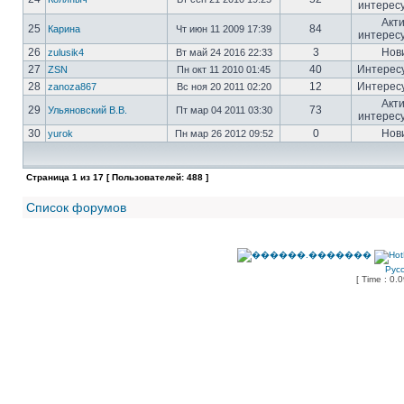
интерес
Акт
25
84
Карина
Чт июн 11 2009 17:39
интерес
26
3
Нов
zulusik4
Вт май 24 2016 22:33
27
40
Интерес
ZSN
Пн окт 11 2010 01:45
28
12
Интерес
zanoza867
Вс ноя 20 2011 02:20
Акт
29
73
Ульяновский В.В.
Пт мар 04 2011 03:30
интерес
30
0
Нов
yurok
Пн мар 26 2012 09:52
Страница
1
из
17
[ Пользователей: 488 ]
Список форумов
Рус
[ Time : 0.