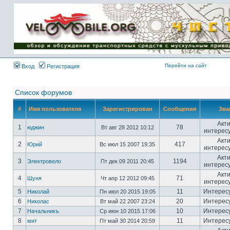
Имя пользователя:
Пароль:
{ LOG_ME_IN_SHORT
}
Перейти на сайт
Вход
Регистрация
Список форумов
#
Имя пользователя
Зарегистрирован
Сообщения
Зва
Акт
1
78
юджин
Вт авг 28 2012 10:12
интерес
Акт
2
417
Юрий
Вс июл 15 2007 19:35
интерес
Акт
3
1194
Электровело
Пт дек 09 2011 20:45
интерес
Акт
4
71
Шуня
Чт апр 12 2012 09:45
интерес
5
11
Интерес
Николай
Пн июл 20 2015 19:05
6
20
Интерес
Николас
Вт май 22 2007 23:24
7
10
Интерес
Начальникъ
Ср июн 10 2015 17:06
8
11
Интерес
мит
Пт май 30 2014 20:59